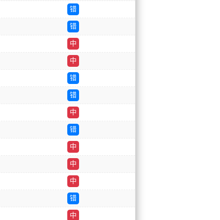
错
错
中
中
错
错
中
错
中
中
中
错
中