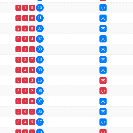
16
小
7
1
8
11
大
0
3
8
07
大
2
5
0
07
大
0
3
4
09
大
5
3
1
10
大
0
3
7
09
大
2
4
3
16
大
6
7
3
06
小
3
1
2
07
大
0
7
0
06
大
5
0
1
17
小
8
4
5
10
小
2
7
1