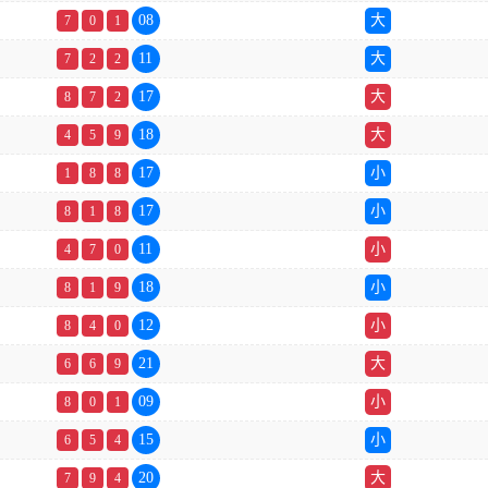
08
大
7
0
1
11
大
7
2
2
17
大
8
7
2
18
大
4
5
9
17
小
1
8
8
17
小
8
1
8
11
小
4
7
0
18
小
8
1
9
12
小
8
4
0
21
大
6
6
9
09
小
8
0
1
15
小
6
5
4
20
大
7
9
4