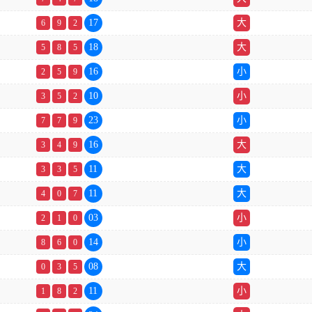
17
大
6
9
2
18
大
5
8
5
16
小
2
5
9
10
小
3
5
2
23
小
7
7
9
16
大
3
4
9
11
大
3
3
5
11
大
4
0
7
03
小
2
1
0
14
小
8
6
0
08
大
0
3
5
11
小
1
8
2