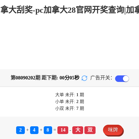
第
08090202
期 距下期:
00
分
05
秒
广告开关：
大单
未开:
1
期
小单
未开:
2
期
小双
未开:
7
期
2
+
4
+
8
=
14
-
大
双
咪牌