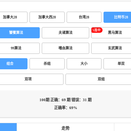
加拿大28
加拿大西28
台湾28
比特币28
饕餮算法
夫诸算法
黑马算法
99算法
嗜血算法
玄武算法
组合
杀组
大小
单双
双项
双组
100期 正确：69 期 错误：31 期
正确率：69%
走势