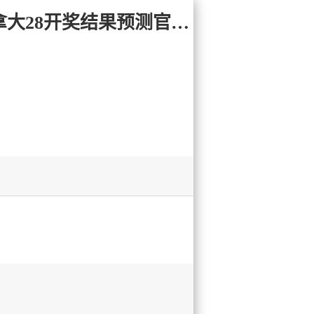
易记网址:28yc.com 28加拿大刮奖-pc加拿大28官网开奖查询|加拿大28开奖结果预测官网|加拿大预测28在线预测官网_火热研究!