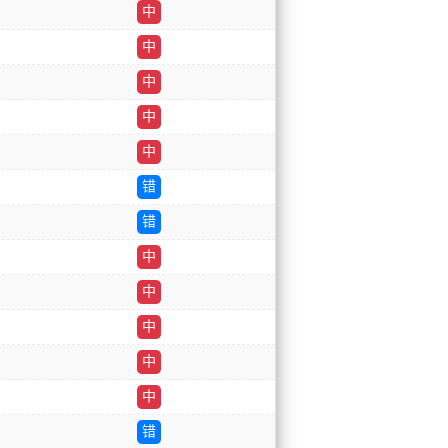
中
中
中
中
中
错
错
中
中
中
中
中
错