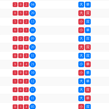
04
大
单
2
0
2
20
大
双
8
5
7
13
小
双
5
6
2
10
小
单
6
3
1
09
大
双
5
2
2
20
大
双
4
7
9
11
大
双
0
8
3
21
小
单
9
8
4
10
小
单
1
9
0
12
大
单
1
9
2
12
大
双
4
6
2
11
大
单
1
5
5
05
小
双
0
1
4