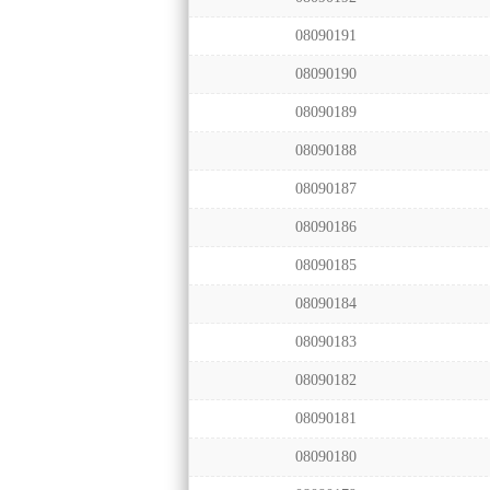
08090191
08090190
08090189
08090188
08090187
08090186
08090185
08090184
08090183
08090182
08090181
08090180