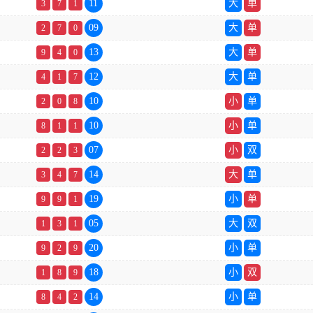
11
大
单
3
7
1
09
大
单
2
7
0
13
大
单
9
4
0
12
大
单
4
1
7
10
小
单
2
0
8
10
小
单
8
1
1
07
小
双
2
2
3
14
大
单
3
4
7
19
小
单
9
9
1
05
大
双
1
3
1
20
小
单
9
2
9
18
小
双
1
8
9
14
小
单
8
4
2