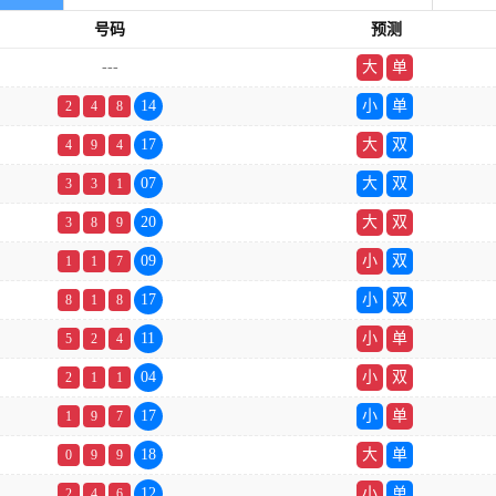
号码
预测
---
大
单
14
小
单
2
4
8
17
大
双
4
9
4
07
大
双
3
3
1
20
大
双
3
8
9
09
小
双
1
1
7
17
小
双
8
1
8
11
小
单
5
2
4
04
小
双
2
1
1
17
小
单
1
9
7
18
大
单
0
9
9
12
小
单
2
4
6