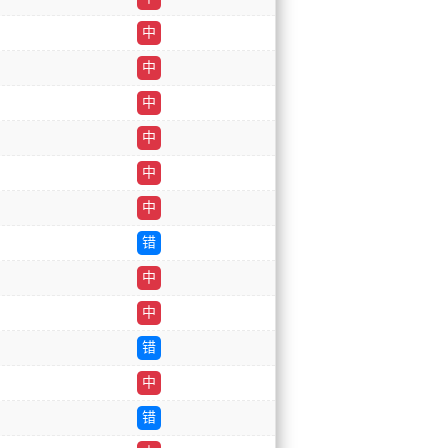
中
中
中
中
中
中
错
中
中
错
中
错