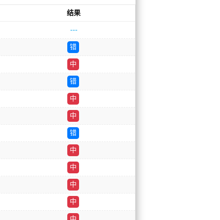
结果
---
错
中
错
中
中
错
中
中
中
中
中