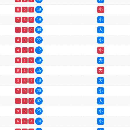
10
小
6
0
4
19
小
7
3
9
08
大
1
7
0
22
小
4
9
9
12
小
4
7
1
10
大
0
1
9
16
大
9
1
6
10
大
3
3
4
20
小
7
9
4
02
大
1
1
0
23
小
9
5
9
14
小
6
4
4