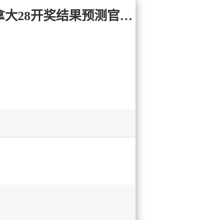
易记网址:28yc.com 28加拿大刮奖-pc加拿大28官网开奖查询|加拿大28开奖结果预测官网|加拿大预测28在线预测官网_火热研究!