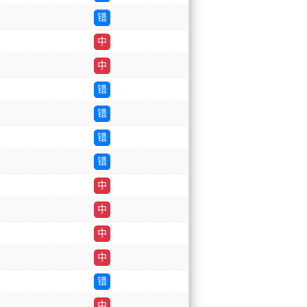
错
中
中
错
错
错
错
中
中
中
中
错
中