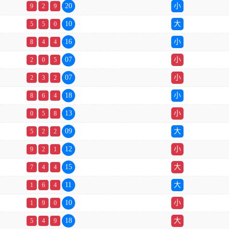
20
小
9
2
9
10
大
5
5
0
16
小
8
4
4
07
小
2
0
5
07
小
2
3
2
18
小
8
6
4
13
小
0
5
8
09
大
5
2
2
12
小
9
2
1
15
大
7
4
4
11
大
1
6
4
10
小
1
9
0
18
大
5
4
9