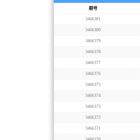
期号
3466381
3466380
3466379
3466378
3466377
3466376
3466375
3466374
3466373
3466372
3466371
3466370