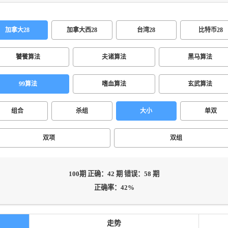
加拿大28
加拿大西28
台湾28
比特币28
饕餮算法
夫诸算法
黑马算法
99算法
嗜血算法
玄武算法
组合
杀组
大小
单双
双项
双组
100期 正确：42 期 错误：58 期
正确率：42%
走势