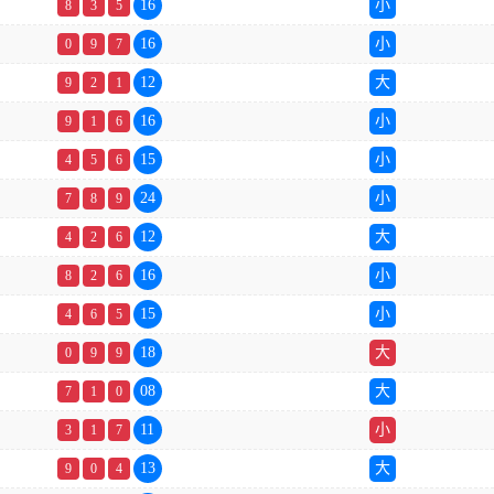
16
小
8
3
5
16
小
0
9
7
12
大
9
2
1
16
小
9
1
6
15
小
4
5
6
24
小
7
8
9
12
大
4
2
6
16
小
8
2
6
15
小
4
6
5
18
大
0
9
9
08
大
7
1
0
11
小
3
1
7
13
大
9
0
4