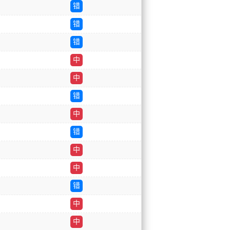
错
错
错
中
中
错
中
错
中
中
错
中
中