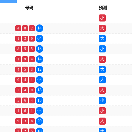
号码
预测
---
小
双
14
大
4
8
2
04
大
1
3
0
18
小
8
5
5
14
大
1
9
4
12
大
4
5
3
05
大
0
4
1
18
大
5
4
9
15
小
5
6
4
08
小
1
6
1
20
大
9
3
8
10
大
3
2
5