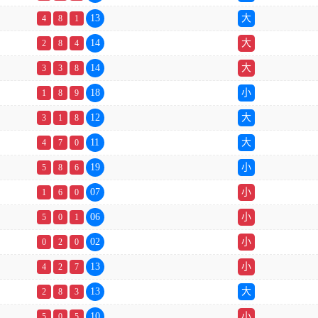
13
大
4
8
1
14
大
2
8
4
14
大
3
3
8
18
小
1
8
9
12
大
3
1
8
11
大
4
7
0
19
小
5
8
6
07
小
1
6
0
06
小
5
0
1
02
小
0
2
0
13
小
4
2
7
13
大
2
8
3
10
小
5
0
5