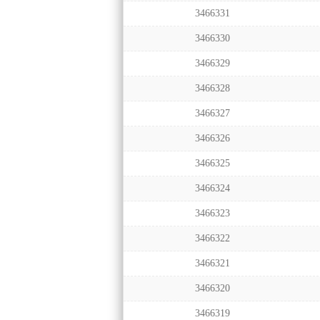
3466331
3466330
3466329
3466328
3466327
3466326
3466325
3466324
3466323
3466322
3466321
3466320
3466319