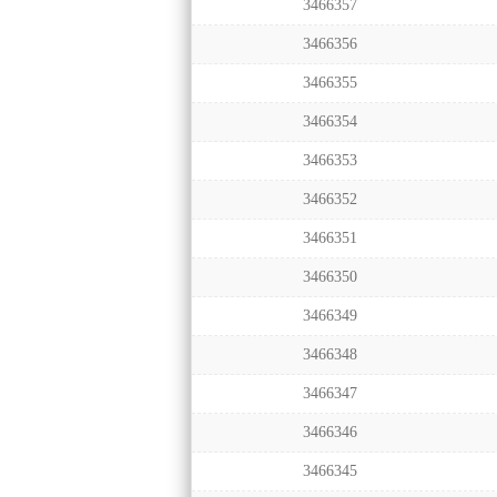
3466357
3466356
3466355
3466354
3466353
3466352
3466351
3466350
3466349
3466348
3466347
3466346
3466345