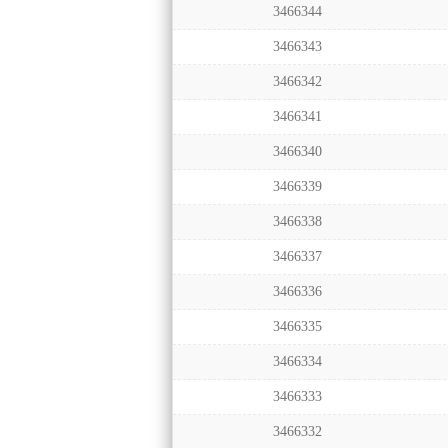
3466344
3466343
3466342
3466341
3466340
3466339
3466338
3466337
3466336
3466335
3466334
3466333
3466332