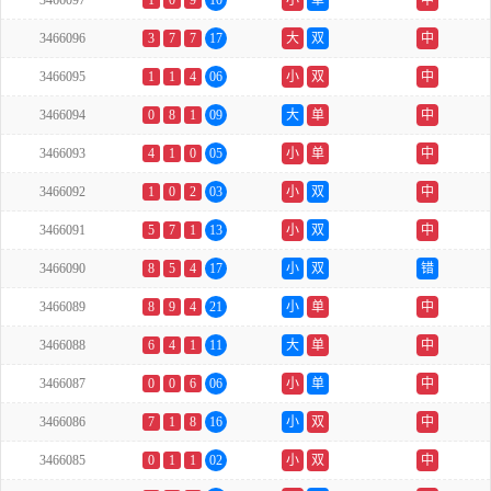
3466097
1
0
9
10
小
单
中
3466096
3
7
7
17
大
双
中
3466095
1
1
4
06
小
双
中
3466094
0
8
1
09
大
单
中
3466093
4
1
0
05
小
单
中
3466092
1
0
2
03
小
双
中
3466091
5
7
1
13
小
双
中
3466090
8
5
4
17
小
双
错
3466089
8
9
4
21
小
单
中
3466088
6
4
1
11
大
单
中
3466087
0
0
6
06
小
单
中
3466086
7
1
8
16
小
双
中
3466085
0
1
1
02
小
双
中