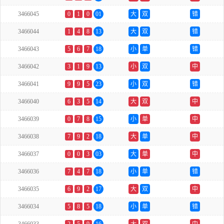
3466045
0
1
0
01
大
双
错
3466044
1
4
8
13
大
双
错
3466043
5
6
7
18
小
单
错
3466042
3
1
9
13
小
双
中
3466041
9
9
5
23
小
双
错
3466040
6
3
5
14
大
双
中
3466039
0
7
8
15
小
单
中
3466038
7
9
2
18
大
单
中
3466037
0
0
3
03
大
单
中
3466036
7
4
7
18
小
单
错
3466035
6
9
2
17
大
双
中
3466034
5
8
5
18
小
单
错