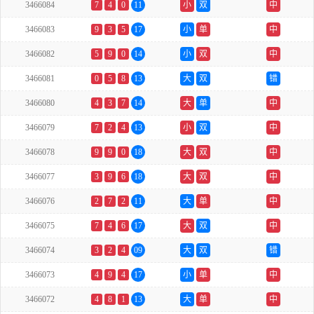
3466084
7
4
0
11
小
双
中
3466083
9
3
5
17
小
单
中
3466082
5
9
0
14
小
双
中
3466081
0
5
8
13
大
双
错
3466080
4
3
7
14
大
单
中
3466079
7
2
4
13
小
双
中
3466078
9
9
0
18
大
双
中
3466077
3
9
6
18
大
双
中
3466076
2
7
2
11
大
单
中
3466075
7
4
6
17
大
双
中
3466074
3
2
4
09
大
双
错
3466073
4
9
4
17
小
单
中
3466072
4
8
1
13
大
单
中