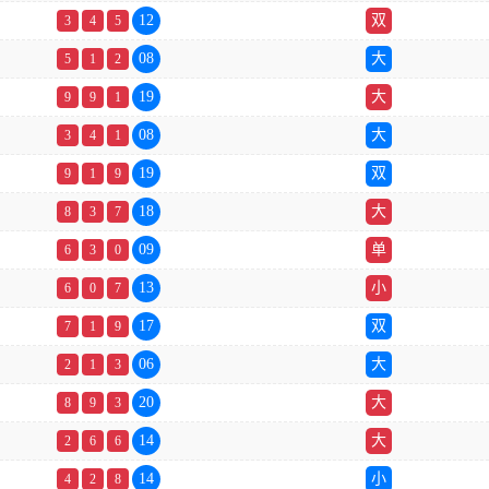
12
双
3
4
5
08
大
5
1
2
19
大
9
9
1
08
大
3
4
1
19
双
9
1
9
18
大
8
3
7
09
单
6
3
0
13
小
6
0
7
17
双
7
1
9
06
大
2
1
3
20
大
8
9
3
14
大
2
6
6
14
小
4
2
8