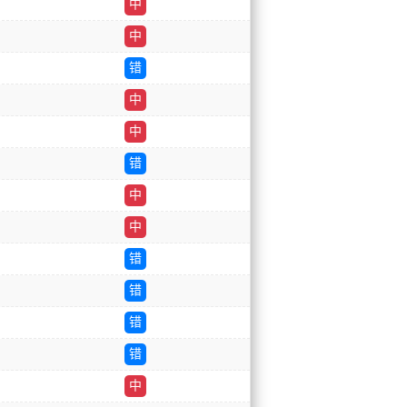
中
中
错
中
中
错
中
中
错
错
错
错
中