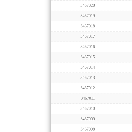
3467020
3467019
3467018
3467017
3467016
3467015
3467014
3467013
3467012
3467011
3467010
3467009
3467008