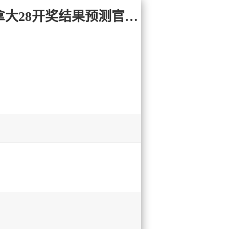
易记网址:28yc.com 28加拿大刮奖-pc加拿大28官网开奖查询|加拿大28开奖结果预测官网|加拿大预测28在线预测官网_火热研究!