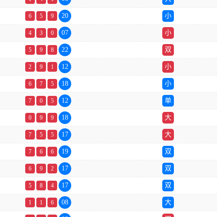
20
小
6
5
9
07
小
4
3
0
22
双
5
9
8
12
小
2
9
1
18
小
6
7
5
12
单
7
0
5
18
大
0
9
9
17
大
7
5
5
19
双
7
6
6
17
双
6
9
2
17
双
5
8
4
08
大
1
1
6