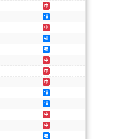
中
错
中
错
错
中
中
中
错
错
中
中
错