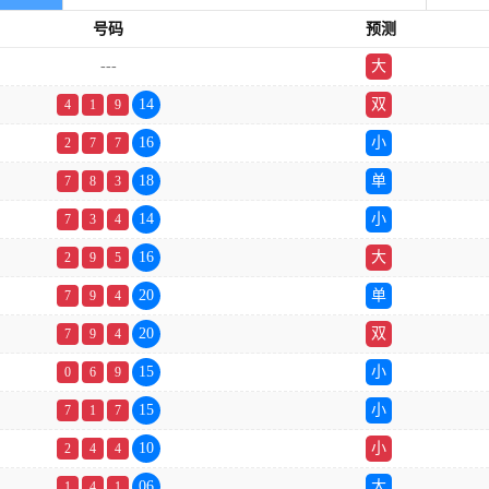
号码
预测
---
大
14
双
4
1
9
16
小
2
7
7
18
单
7
8
3
14
小
7
3
4
16
大
2
9
5
20
单
7
9
4
20
双
7
9
4
15
小
0
6
9
15
小
7
1
7
10
小
2
4
4
06
大
1
4
1