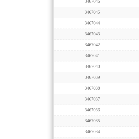
3467046
3467045
3467044
3467043
3467042
3467041
3467040
3467039
3467038
3467037
3467036
3467035
3467034