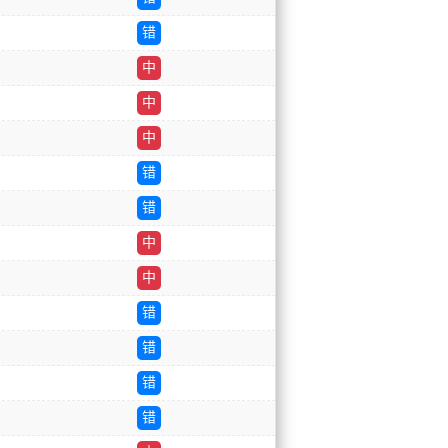
错
中
中
中
错
错
中
中
错
错
错
错