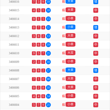
大单
3466616
7
3
9
19
殺
错
大单
3466615
4
5
1
10
殺
中
小单
3466614
9
1
5
15
殺
中
小单
3466613
0
7
4
11
殺
错
大单
3466612
3
8
2
13
殺
中
小单
3466611
5
6
8
19
殺
中
大双
3466610
9
5
7
21
殺
中
小单
3466609
2
3
5
10
殺
中
大单
3466608
6
9
2
17
殺
错
大单
3466607
7
1
0
08
殺
中
大单
3466606
0
2
8
10
殺
中
小单
3466605
4
4
6
14
殺
中
小单
3466604
5
7
9
21
殺
中