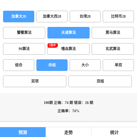
加拿大28
加拿大西28
台湾28
比特币28
饕餮算法
夫诸算法
黑马算法
99算法
嗜血算法
玄武算法
组合
杀组
大小
单双
双项
双组
100期 正确：74 期 错误：26 期
正确率：74%
预测
走势
统计