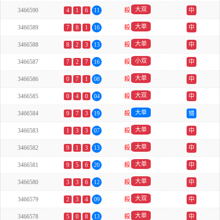
大双
3466590
4
1
6
11
殺
中
大单
3466589
7
8
1
16
殺
中
大单
3466588
8
2
3
13
殺
中
小双
3466587
7
2
7
16
殺
中
大单
3466586
0
7
1
08
殺
中
大双
3466585
0
4
0
04
殺
中
大单
3466584
9
7
3
19
殺
错
大单
3466583
1
3
3
07
殺
中
大单
3466582
9
1
3
13
殺
中
大单
3466581
9
5
6
20
殺
中
大单
3466580
3
3
6
12
殺
中
大双
3466579
2
3
4
09
殺
中
大单
3466578
5
0
8
13
殺
中