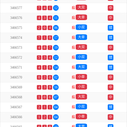
大双
3466577
7
4
1
12
殺
中
大单
3466576
4
3
4
11
殺
中
小双
3466575
2
0
4
06
殺
错
大单
3466574
7
1
9
17
殺
错
大双
3466573
4
8
7
19
殺
中
小双
3466572
5
3
4
12
殺
错
大双
3466571
4
1
9
14
殺
错
小单
3466570
0
2
0
02
殺
中
小双
3466569
4
3
9
16
殺
中
大双
3466568
1
0
6
07
殺
中
小双
3466567
2
1
1
04
殺
错
小单
3466566
1
2
1
04
殺
中
大单