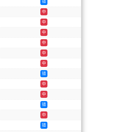
错
中
中
中
中
中
中
错
中
中
错
中
错