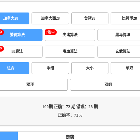
加拿大28
加拿大西28
台湾28
比特币28
饕餮算法
夫诸算法
黑马算法
99算法
嗜血算法
玄武算法
组合
杀组
大小
单双
双项
双组
100期 正确：72 期 错误：28 期
正确率：72%
走势