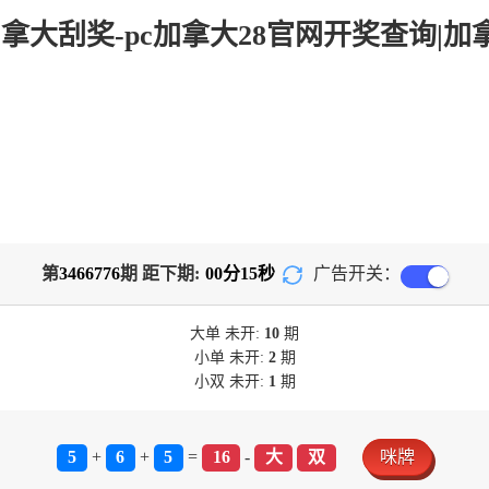
第
3466776
期 距下期:
00
分
15
秒
广告开关：
大单
未开:
10
期
小单
未开:
2
期
小双
未开:
1
期
5
+
6
+
5
=
16
-
大
双
咪牌