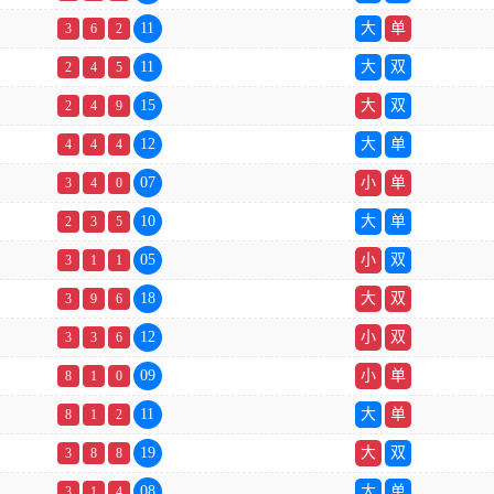
11
大
单
3
6
2
11
大
双
2
4
5
15
大
双
2
4
9
12
大
单
4
4
4
07
小
单
3
4
0
10
大
单
2
3
5
05
小
双
3
1
1
18
大
双
3
9
6
12
小
双
3
3
6
09
小
单
8
1
0
11
大
单
8
1
2
19
大
双
3
8
8
08
大
单
3
1
4