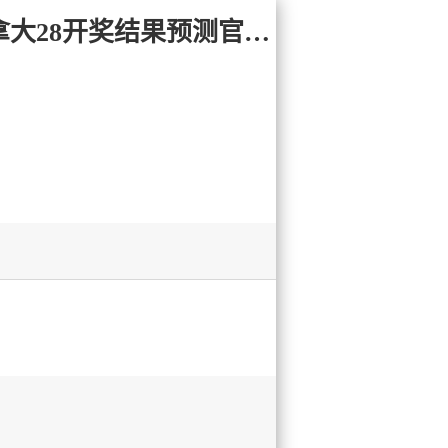
易记网址:28yc.com 28加拿大刮奖-pc加拿大28官网开奖查询|加拿大28开奖结果预测官网|加拿大预测28在线预测官网_火热研究!