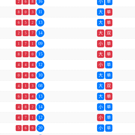
16
小
单
2
6
8
11
大
单
8
0
3
13
大
单
6
5
2
14
大
双
2
5
7
09
小
单
1
7
1
15
大
单
8
7
0
12
小
单
4
4
4
10
大
单
0
4
6
08
大
双
4
1
3
13
大
单
6
3
4
14
小
单
4
8
2
12
小
单
4
7
1
20
小
单
5
6
9