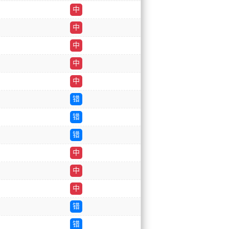
中
中
中
中
中
错
错
错
中
中
中
错
错