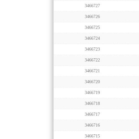
3466727
3466726
3466725
3466724
3466723
3466722
3466721
3466720
3466719
3466718
3466717
3466716
3466715