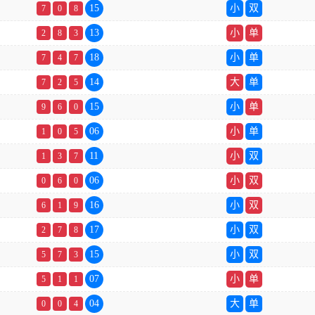
15
小
双
7
0
8
13
小
单
2
8
3
18
小
单
7
4
7
14
大
单
7
2
5
15
小
单
9
6
0
06
小
单
1
0
5
11
小
双
1
3
7
06
小
双
0
6
0
16
小
双
6
1
9
17
小
双
2
7
8
15
小
双
5
7
3
07
小
单
5
1
1
04
大
单
0
0
4