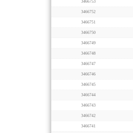
3466753
3466752
3466751
3466750
3466749
3466748
3466747
3466746
3466745
3466744
3466743
3466742
3466741