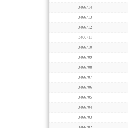
3466714
3466713
3466712
3466711
3466710
3466709
3466708
3466707
3466706
3466705
3466704
3466703
3466702