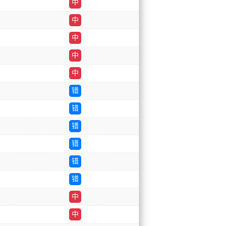
中
中
中
中
中
错
错
错
错
错
错
中
中