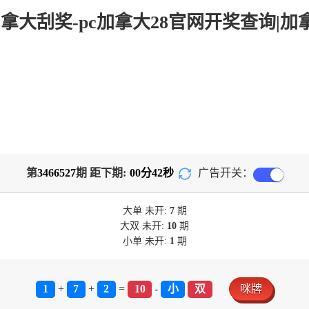
第
3466527
期 距下期:
00
分
42
秒
广告开关：
大单
未开:
7
期
大双
未开:
10
期
小单
未开:
1
期
1
+
7
+
2
=
10
-
小
双
咪牌