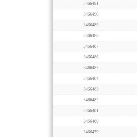
3466491
3466490
3466489
3466488
3466487
3466486
3466485
3466484
3466483
3466482
3466481
3466480
3466479