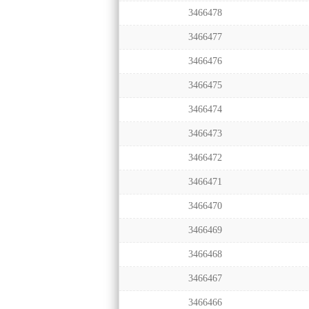
3466478
3466477
3466476
3466475
3466474
3466473
3466472
3466471
3466470
3466469
3466468
3466467
3466466