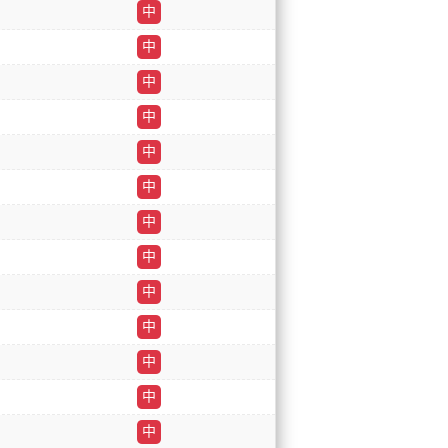
中
中
中
中
中
中
中
中
中
中
中
中
中