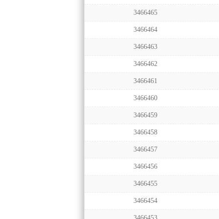
3466465
3466464
3466463
3466462
3466461
3466460
3466459
3466458
3466457
3466456
3466455
3466454
3466453