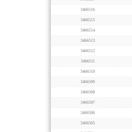
3466516
3466515
3466514
3466513
3466512
3466511
3466510
3466509
3466508
3466507
3466506
3466505