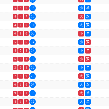
16
小
单
5
5
6
15
大
双
4
4
7
11
大
双
4
1
6
08
小
单
0
8
0
14
小
双
5
3
6
17
小
单
4
5
8
12
小
双
6
5
1
16
小
单
3
9
4
25
大
双
7
9
9
07
大
双
0
1
6
18
大
单
9
8
1
12
大
单
4
1
7