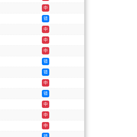
中
错
中
中
中
错
错
中
错
中
中
中
错