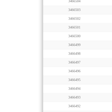
3466504
3466503
3466502
3466501
3466500
3466499
3466498
3466497
3466496
3466495
3466494
3466493
3466492