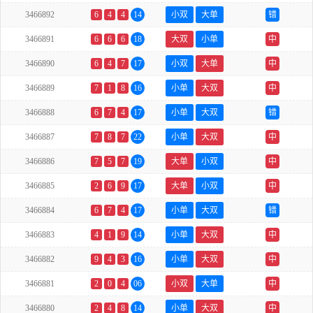
3466892
6
4
4
14
小双
大单
错
3466891
6
6
6
18
大双
小单
中
3466890
6
4
7
17
小双
大单
中
3466889
7
1
8
16
小单
大双
中
3466888
6
7
4
17
小单
大双
错
3466887
7
8
7
22
小单
大双
中
3466886
7
5
7
19
大单
小双
中
3466885
2
6
9
17
大单
小双
中
3466884
6
7
4
17
小单
大双
错
3466883
4
1
9
14
小单
大双
中
3466882
9
4
3
16
小单
大双
中
3466881
2
0
4
06
小双
大单
中
3466880
2
4
8
14
小单
大双
中