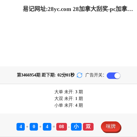
易记网址:28yc.com 28加拿大刮奖-pc加拿大28官网开奖查询|加拿大28开奖结果预测官网|加拿大预测28在线预测官网_火热研究!
第
3466954
期 距下期:
02
分
01
秒
广告开关：
大单
未开:
3
期
大双
未开:
1
期
小单
未开:
4
期
4
0
4
08
小
双
咪牌
+
+
=
-