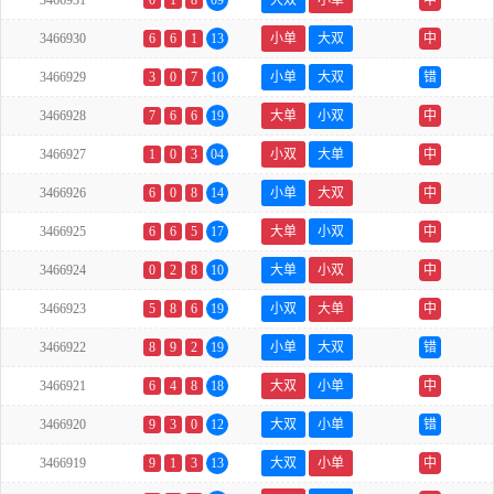
3466931
0
1
8
09
大双
小单
中
3466930
6
6
1
13
小单
大双
中
3466929
3
0
7
10
小单
大双
错
3466928
7
6
6
19
大单
小双
中
3466927
1
0
3
04
小双
大单
中
3466926
6
0
8
14
小单
大双
中
3466925
6
6
5
17
大单
小双
中
3466924
0
2
8
10
大单
小双
中
3466923
5
8
6
19
小双
大单
中
3466922
8
9
2
19
小单
大双
错
3466921
6
4
8
18
大双
小单
中
3466920
9
3
0
12
大双
小单
错
3466919
9
1
3
13
大双
小单
中