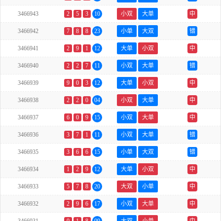
3466943
2
5
3
10
小双
大单
中
3466942
7
8
8
23
小单
大双
错
3466941
2
9
1
12
大单
小双
中
3466940
2
2
7
11
小双
大单
错
3466939
9
0
3
12
大单
小双
中
3466938
2
2
0
04
小双
大单
中
3466937
6
0
9
15
小双
大单
中
3466936
3
7
1
11
小双
大单
错
3466935
3
6
6
15
小单
大双
错
3466934
1
2
9
12
大单
小双
中
3466933
5
7
8
20
大双
小单
中
3466932
2
9
6
17
小双
大单
中