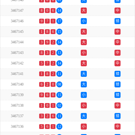
3467148
1
0
0
01
大
错
3467147
8
0
6
14
大
中
3467146
9
7
1
17
小
错
3467145
1
8
6
15
大
中
3467144
3
9
2
14
大
中
3467143
8
3
2
13
小
中
3467142
5
7
2
14
大
中
3467141
1
8
2
11
大
错
3467140
6
2
0
08
大
错
3467139
9
6
0
15
小
错
3467138
1
0
1
02
小
中
3467137
3
2
6
11
大
错
3467136
5
6
1
12
小
中