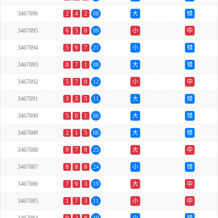
3467096
2
4
2
08
大
错
3467095
6
3
0
09
小
中
3467094
5
9
7
21
小
错
3467093
0
7
1
08
大
错
3467092
5
7
0
12
小
中
3467091
3
3
5
11
大
错
3467090
5
0
1
06
大
错
3467089
2
1
5
08
大
错
3467088
9
7
9
25
大
中
3467087
8
8
8
24
小
错
3467086
7
9
3
19
大
中
3467085
1
7
3
11
小
中