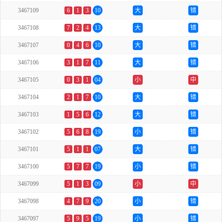
3467109
6
1
3
10
大
错
3467108
7
2
4
13
大
错
3467107
0
4
6
10
大
错
3467106
3
1
7
11
大
错
3467105
0
3
1
04
小
中
3467104
2
1
7
10
大
错
3467103
1
5
6
12
大
错
3467102
5
6
8
19
小
错
3467101
5
1
1
07
大
错
3467100
5
7
7
19
小
错
3467099
5
1
3
09
小
中
3467098
4
7
9
20
小
错
3467097
5
9
5
19
小
错