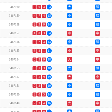
3467160
0
0
4
04
大
错
3467159
4
7
4
15
小
错
3467158
2
3
9
14
小
错
3467157
1
0
3
04
小
中
3467156
8
2
4
14
小
错
3467155
8
2
1
11
小
中
3467154
6
3
9
18
大
中
3467153
6
1
3
10
大
错
3467152
5
5
9
19
大
中
3467151
9
3
7
19
小
错
3467150
9
0
5
14
小
错
3467149
9
3
4
16
大
中