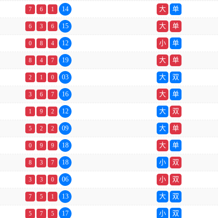
14
大
单
7
6
1
15
大
单
6
3
6
12
小
单
0
8
4
19
大
单
8
4
7
03
大
双
2
1
0
16
大
单
3
6
7
12
大
双
1
9
2
09
大
单
5
2
2
18
大
单
0
9
9
18
小
双
8
3
7
06
小
双
3
3
0
13
大
双
7
5
1
17
小
双
5
7
5