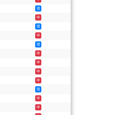
错
中
错
中
错
中
中
中
中
错
中
中