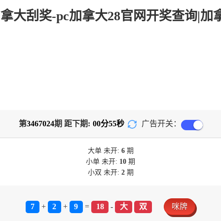
第
3467024
期 距下期:
00
分
55
秒
广告开关：
大单
未开:
6
期
小单
未开:
10
期
小双
未开:
2
期
7
+
2
+
9
=
18
-
大
双
咪牌