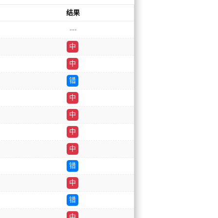
结果
---
中
中
错
中
中
中
中
错
中
错
中