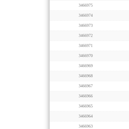
3466975
3466974
3466973
3466972
3466971
3466970
3466969
3466968
3466967
3466966
3466965
3466964
3466963