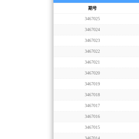
期号
3467025
3467024
3467023
3467022
3467021
3467020
3467019
3467018
3467017
3467016
3467015
3467014