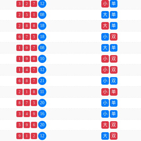
12
小
单
3
2
7
08
大
单
2
5
1
18
大
单
2
8
8
18
小
双
6
7
5
08
大
单
1
0
7
10
小
双
1
9
0
12
小
双
1
4
7
21
小
双
6
8
7
11
小
单
2
1
8
20
小
单
8
7
5
16
小
单
3
4
9
20
大
双
5
9
6
12
大
双
9
1
2