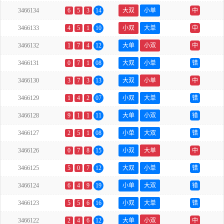
3466134
6
5
3
14
大双
小单
中
3466133
4
5
1
10
小双
大单
中
3466132
1
7
4
12
大单
小双
中
3466131
0
7
1
08
大双
小单
错
3466130
3
7
3
13
大双
小单
中
3466129
1
4
2
07
小双
大单
错
3466128
9
1
1
11
大单
小双
错
3466127
2
5
1
08
小单
大双
错
3466126
0
7
8
15
小双
大单
中
3466125
5
0
7
12
大双
小单
错
3466124
6
4
9
19
小单
大双
错
3466123
5
5
6
16
小双
大单
错
3466122
2
4
6
12
大单
小双
中