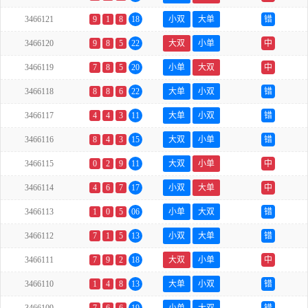
3466121
9
1
8
18
小双
大单
错
3466120
9
8
5
22
大双
小单
中
3466119
7
8
5
20
小单
大双
中
3466118
8
8
6
22
大单
小双
错
3466117
4
4
3
11
大单
小双
错
3466116
8
4
3
15
大双
小单
错
3466115
0
2
9
11
大双
小单
中
3466114
4
6
7
17
小双
大单
中
3466113
1
0
5
06
小单
大双
错
3466112
7
1
5
13
小双
大单
错
3466111
7
9
2
18
大双
小单
中
3466110
1
4
8
13
大单
小双
错