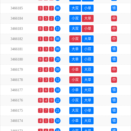
3466185
3
3
2
08
大双
小单
错
3466184
8
5
2
15
小双
大单
中
3466183
8
1
4
13
大双
小单
中
3466182
1
1
6
08
小双
大单
中
3466181
1
3
5
09
大单
小双
错
3466180
9
4
7
20
大单
小双
错
3466179
2
4
3
09
小单
大双
中
3466178
7
3
2
12
小双
大单
中
3466177
2
6
2
10
小单
大双
错
3466176
9
4
9
22
小双
大单
错
3466175
7
7
7
21
大双
小单
错
3466174
4
1
5
10
小单
大双
错