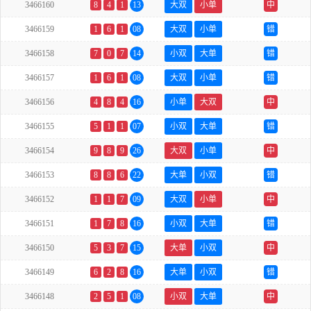
3466160
8
4
1
13
大双
小单
中
3466159
1
6
1
08
大双
小单
错
3466158
7
0
7
14
小双
大单
错
3466157
1
6
1
08
大双
小单
错
3466156
4
8
4
16
小单
大双
中
3466155
5
1
1
07
小双
大单
错
3466154
9
8
9
26
大双
小单
中
3466153
8
8
6
22
大单
小双
错
3466152
1
1
7
09
大双
小单
中
3466151
1
7
8
16
小双
大单
错
3466150
5
3
7
15
大单
小双
中
3466149
6
2
8
16
大单
小双
错
3466148
2
5
1
08
小双
大单
中