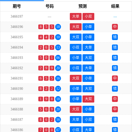
期号
号码
预测
结果
3466197
---
大单
小双
---
3466196
8
5
5
18
大双
小单
中
3466195
4
4
2
10
大双
小单
错
3466194
2
6
5
13
小双
大单
错
3466193
5
0
1
06
小单
大双
错
3466192
2
9
9
20
小双
大单
错
3466191
6
5
5
16
大双
小单
中
3466190
8
2
2
12
小单
大双
错
3466189
1
9
8
18
小单
大双
中
3466188
5
6
9
20
大双
小单
中
3466187
8
6
2
16
大单
小双
错
3466186
7
0
0
07
小双
大单
错