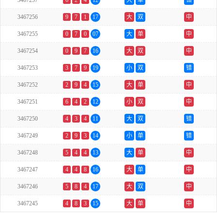
3467257
6
2
4
12
大
单
错
3467256
9
7
1
17
大
双
中
3467255
0
7
0
07
大
单
中
3467254
0
9
7
16
大
双
中
3467253
3
7
9
19
小
双
错
3467252
2
9
4
15
大
单
中
3467251
6
4
2
12
小
双
中
3467250
4
3
4
11
大
双
错
3467249
2
9
3
14
小
单
错
3467248
5
4
4
13
大
单
中
3467247
4
4
8
16
大
单
中
3467246
5
8
4
17
大
双
中
3467245
4
8
3
15
大
单
中