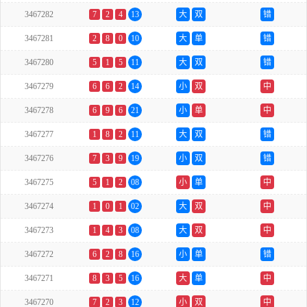
3467282
7
2
4
13
大
双
错
3467281
2
8
0
10
大
单
错
3467280
5
1
5
11
大
双
错
3467279
6
6
2
14
小
双
中
3467278
6
9
6
21
小
单
中
3467277
1
8
2
11
大
双
错
3467276
7
3
9
19
小
双
错
3467275
5
1
2
08
小
单
中
3467274
1
0
1
02
大
双
中
3467273
1
4
3
08
大
双
中
3467272
6
2
8
16
小
单
错
3467271
8
3
5
16
大
单
中
3467270
7
2
3
12
小
双
中