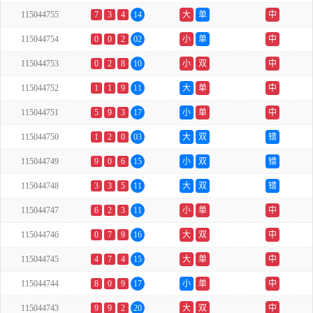
115044755
7
3
4
14
大
单
中
115044754
0
0
2
02
小
单
中
115044753
0
2
8
10
小
双
中
115044752
1
1
9
11
大
单
中
115044751
5
9
3
17
小
单
中
115044750
1
2
0
03
大
双
错
115044749
9
0
6
15
小
双
错
115044748
3
3
5
11
大
双
错
115044747
6
2
3
11
小
单
中
115044746
0
7
9
16
大
双
中
115044745
4
7
4
15
大
单
中
115044744
8
0
9
17
小
单
中
115044743
9
9
2
20
大
双
中