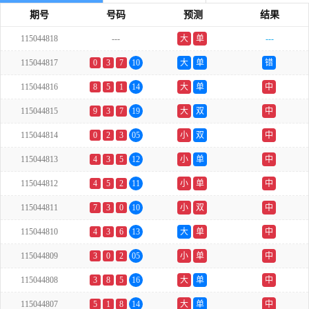
期号
号码
预测
结果
115044818
---
大
单
---
115044817
0
3
7
10
大
单
错
115044816
8
5
1
14
大
单
中
115044815
9
3
7
19
大
双
中
115044814
0
2
3
05
小
双
中
115044813
4
3
5
12
小
单
中
115044812
4
5
2
11
小
单
中
115044811
7
3
0
10
小
双
中
115044810
4
3
6
13
大
单
中
115044809
3
0
2
05
小
单
中
115044808
3
8
5
16
大
单
中
115044807
5
1
8
14
大
单
中