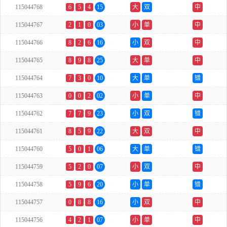
115044768
6
5
4
15
大
双
中
115044767
2
1
0
03
小
单
中
115044766
8
2
6
16
小
双
中
115044765
8
9
8
25
大
单
中
115044764
7
3
0
10
大
单
错
115044763
0
0
2
02
小
单
中
115044762
7
7
9
23
小
双
错
115044761
8
5
9
22
大
双
中
115044760
5
0
1
06
大
单
错
115044759
5
2
0
07
小
双
中
115044758
5
9
6
20
小
单
错
115044757
0
8
8
16
小
双
中
115044756
4
2
1
07
小
单
中