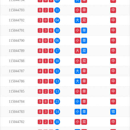
115044794
1
0
0
01
大
单
中
115044793
8
2
1
11
小
单
中
115044792
3
0
1
04
大
双
中
115044791
1
3
6
10
小
单
中
115044790
6
0
0
06
小
单
中
115044789
8
5
4
17
大
双
中
115044788
0
1
9
10
小
双
中
115044787
4
1
6
11
大
单
中
115044786
3
3
7
13
大
单
中
115044785
6
2
5
13
小
单
中
115044784
9
8
6
23
小
单
中
115044783
8
3
3
14
小
单
错
115044782
3
2
5
10
小
双
中