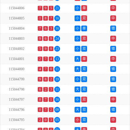
115044806
7
9
5
21
小
单
中
115044805
1
8
7
16
小
双
中
115044804
7
6
3
16
小
单
错
115044803
9
6
9
24
小
双
中
115044802
5
9
9
23
小
双
错
115044801
2
7
4
13
大
单
中
115044800
4
7
0
11
大
双
错
115044799
9
8
2
19
小
双
错
115044798
6
2
3
11
大
双
错
115044797
8
7
1
16
小
双
中
115044796
0
7
2
09
大
双
错
115044795
2
0
3
05
小
双
中