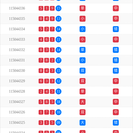
115044336
5
1
9
15
单
中
115044335
0
4
9
13
小
中
115044334
5
2
7
14
小
错
115044333
4
6
1
11
小
中
115044332
8
3
3
14
单
错
115044331
7
8
2
17
小
错
115044330
8
4
3
15
双
错
115044329
6
3
3
12
双
中
115044328
2
4
5
11
单
中
115044327
5
8
5
18
大
中
115044326
1
7
2
10
双
中
115044325
3
1
5
09
大
错