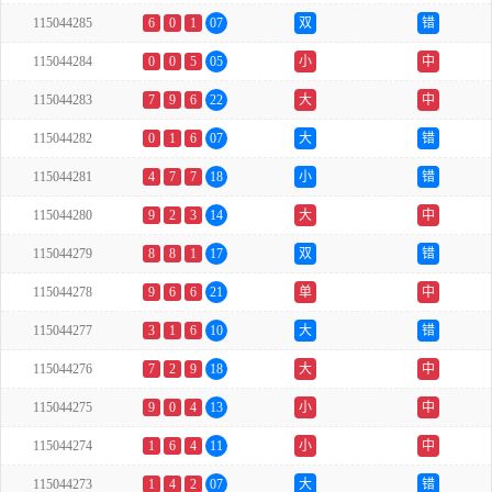
115044285
6
0
1
07
双
错
115044284
0
0
5
05
小
中
115044283
7
9
6
22
大
中
115044282
0
1
6
07
大
错
115044281
4
7
7
18
小
错
115044280
9
2
3
14
大
中
115044279
8
8
1
17
双
错
115044278
9
6
6
21
单
中
115044277
3
1
6
10
大
错
115044276
7
2
9
18
大
中
115044275
9
0
4
13
小
中
115044274
1
6
4
11
小
中
115044273
1
4
2
07
大
错