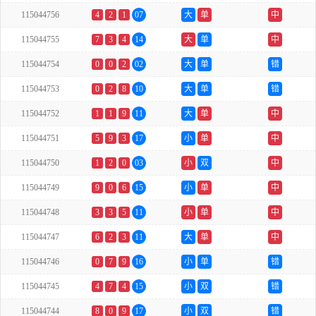
115044756
4
2
1
07
大
单
中
115044755
7
3
4
14
大
单
中
115044754
0
0
2
02
大
单
错
115044753
0
2
8
10
大
单
错
115044752
1
1
9
11
大
单
中
115044751
5
9
3
17
小
单
中
115044750
1
2
0
03
小
双
中
115044749
9
0
6
15
小
单
中
115044748
3
3
5
11
小
单
中
115044747
6
2
3
11
大
单
中
115044746
0
7
9
16
小
单
错
115044745
4
7
4
15
小
双
错
115044744
8
0
9
17
小
双
错