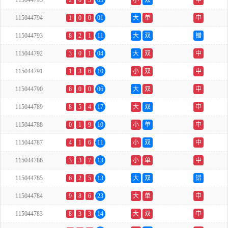
115044795
2
0
3
05
小
双
中
115044794
1
0
0
01
大
单
中
115044793
8
2
1
11
大
双
错
115044792
3
0
1
04
大
双
中
115044791
1
3
6
10
小
双
中
115044790
6
0
0
06
大
双
中
115044789
8
5
4
17
大
双
中
115044788
0
1
9
10
小
单
中
115044787
4
1
6
11
小
双
中
115044786
3
3
7
13
小
单
中
115044785
6
2
5
13
大
双
错
115044784
9
8
6
23
大
单
中
115044783
8
3
3
14
大
双
中