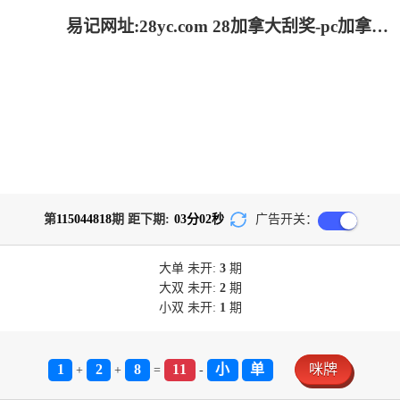
易记网址:28yc.com 28加拿大刮奖-pc加拿大28官网开奖查询|加拿大28开奖结果预测官网|加拿大预测28在线预测官网_火热研究!
第
115044818
期 距下期:
03
分
02
秒
广告开关：
大单
未开:
3
期
大双
未开:
2
期
小双
未开:
1
期
1
2
8
11
小
单
咪牌
+
+
=
-