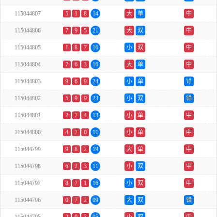
115044807
5
1
8
14
大
单
中
115044806
7
9
5
21
大
双
中
115044805
1
8
7
16
小
双
中
115044804
7
6
3
16
大
单
中
115044803
9
6
9
24
小
单
错
115044802
5
9
9
23
小
双
错
115044801
2
7
4
13
小
单
中
115044800
4
7
0
11
小
单
中
115044799
9
8
2
19
大
单
中
115044798
6
2
3
11
小
双
中
115044797
8
7
1
16
小
双
中
115044796
0
7
2
09
大
双
错