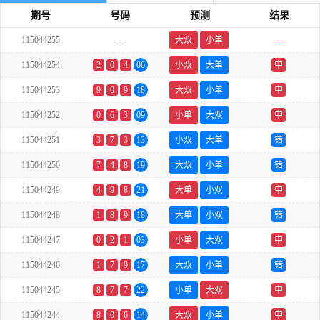
期号
号码
预测
结果
115044255
---
大双
小单
---
115044254
2
0
4
06
小双
大单
中
115044253
9
0
9
18
大双
小单
中
115044252
0
6
3
09
小单
大双
中
115044251
3
7
3
13
小双
大单
错
115044250
7
4
8
19
大双
小单
错
115044249
4
9
8
21
大单
小双
中
115044248
1
8
9
18
大单
小双
错
115044247
0
2
1
03
小单
大双
中
115044246
1
7
9
17
大双
小单
错
115044245
8
7
7
22
小单
大双
中
115044244
8
0
6
14
大双
小单
中