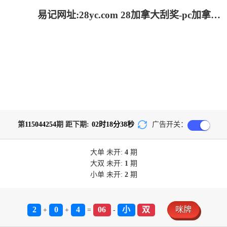
易记网址:28yc.com 28加拿大刮奖-pc加拿大28官网开奖查询|加拿大28开奖结果预测官网|加拿大预测28在线预测官网_火热研究!
第
115044254
期 距下期:
02
时
18
分
38
秒
广告开关：
大单
未开:
4
期
大双
未开:
1
期
小单
未开:
2
期
2
0
4
06
小
双
咪牌
+
+
=
-