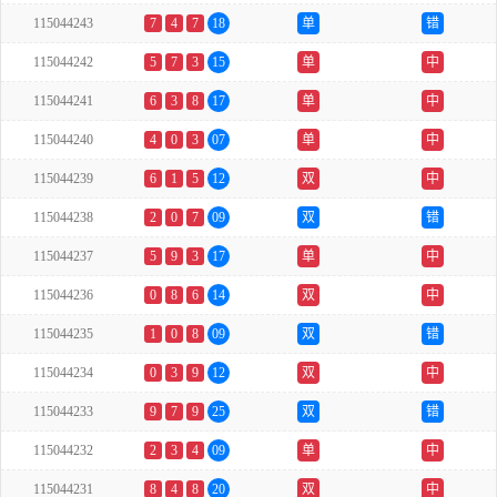
115044243
7
4
7
18
单
错
115044242
5
7
3
15
单
中
115044241
6
3
8
17
单
中
115044240
4
0
3
07
单
中
115044239
6
1
5
12
双
中
115044238
2
0
7
09
双
错
115044237
5
9
3
17
单
中
115044236
0
8
6
14
双
中
115044235
1
0
8
09
双
错
115044234
0
3
9
12
双
中
115044233
9
7
9
25
双
错
115044232
2
3
4
09
单
中
115044231
8
4
8
20
双
中