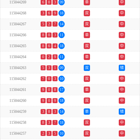
115044269
6
0
3
09
单
中
115044268
3
6
9
18
双
中
115044267
5
2
7
14
双
中
115044266
8
0
3
11
单
中
115044265
8
6
4
18
双
中
115044264
0
2
9
11
单
中
115044263
5
3
1
09
双
错
115044262
7
0
3
10
双
中
115044261
9
0
8
17
单
中
115044260
9
0
9
18
双
中
115044259
3
8
3
14
单
错
115044258
8
3
7
18
双
中
115044257
2
3
5
10
双
中