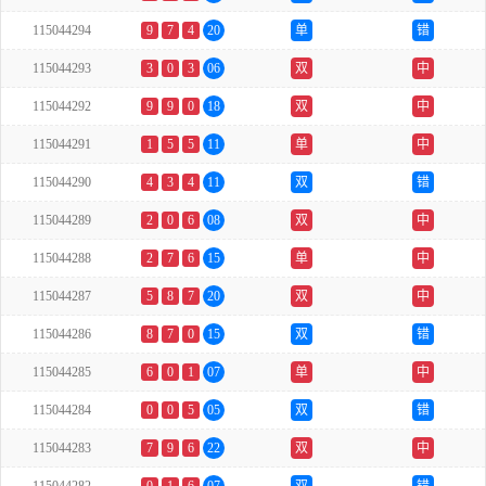
115044294
9
7
4
20
单
错
115044293
3
0
3
06
双
中
115044292
9
9
0
18
双
中
115044291
1
5
5
11
单
中
115044290
4
3
4
11
双
错
115044289
2
0
6
08
双
中
115044288
2
7
6
15
单
中
115044287
5
8
7
20
双
中
115044286
8
7
0
15
双
错
115044285
6
0
1
07
单
中
115044284
0
0
5
05
双
错
115044283
7
9
6
22
双
中