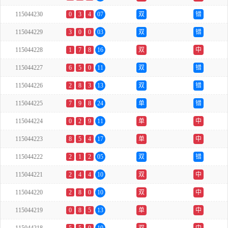
115044230
0
3
4
07
双
错
115044229
3
0
0
03
双
错
115044228
1
7
8
16
双
中
115044227
6
5
0
11
双
错
115044226
2
8
3
13
双
错
115044225
7
9
8
24
单
错
115044224
0
2
9
11
单
中
115044223
8
5
4
17
单
中
115044222
2
1
2
05
双
错
115044221
2
4
4
10
双
中
115044220
2
8
0
10
双
中
115044219
0
8
5
13
单
中