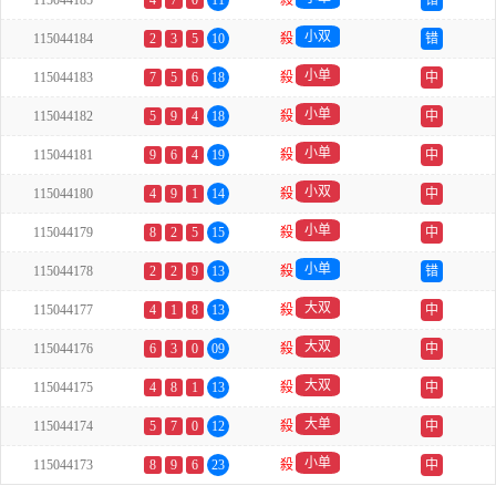
115044185
4
7
0
11
殺
错
小双
115044184
2
3
5
10
殺
错
小单
115044183
7
5
6
18
殺
中
小单
115044182
5
9
4
18
殺
中
小单
115044181
9
6
4
19
殺
中
小双
115044180
4
9
1
14
殺
中
小单
115044179
8
2
5
15
殺
中
小单
115044178
2
2
9
13
殺
错
大双
115044177
4
1
8
13
殺
中
大双
115044176
6
3
0
09
殺
中
大双
115044175
4
8
1
13
殺
中
大单
115044174
5
7
0
12
殺
中
小单
115044173
8
9
6
23
殺
中