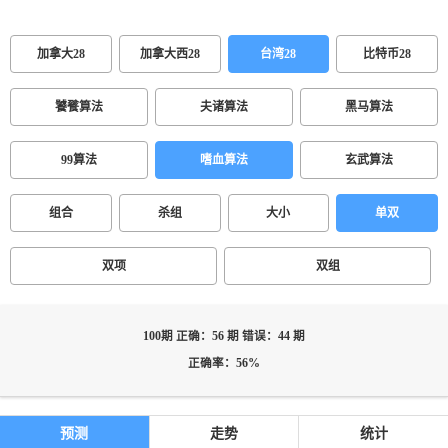
加拿大28
加拿大西28
台湾28
比特币28
饕餮算法
夫诸算法
黑马算法
99算法
嗜血算法
玄武算法
组合
杀组
大小
单双
双项
双组
100期 正确：56 期 错误：44 期
正确率：56%
预测
走势
统计