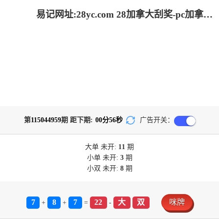
易记网址:28yc.com 28加拿大刮奖-pc加拿大28官网开奖查询|加拿大28开奖结果预测官网|加拿大预测28在线预测官网_火热研究!
第
115044959
期 距下期:
00
分
56
秒
广告开关：
大单
未开:
11
期
小单
未开:
3
期
小双
未开:
8
期
7
8
7
22
大
双
咪牌
+
+
=
-