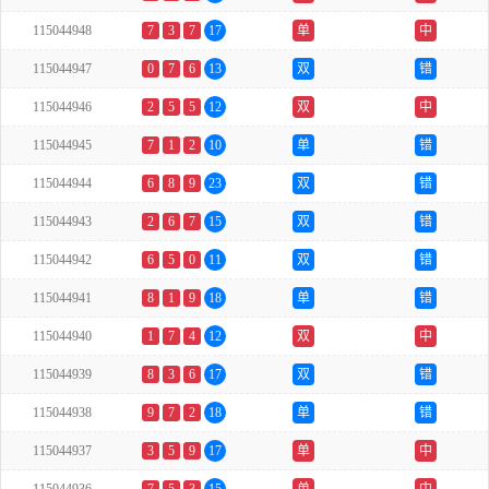
115044948
7
3
7
17
单
中
115044947
0
7
6
13
双
错
115044946
2
5
5
12
双
中
115044945
7
1
2
10
单
错
115044944
6
8
9
23
双
错
115044943
2
6
7
15
双
错
115044942
6
5
0
11
双
错
115044941
8
1
9
18
单
错
115044940
1
7
4
12
双
中
115044939
8
3
6
17
双
错
115044938
9
7
2
18
单
错
115044937
3
5
9
17
单
中