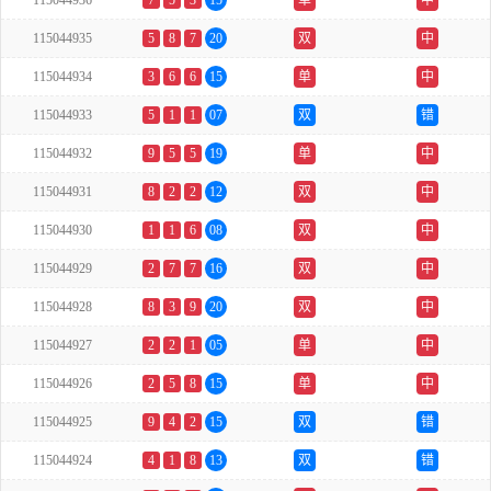
115044936
7
5
3
15
单
中
115044935
5
8
7
20
双
中
115044934
3
6
6
15
单
中
115044933
5
1
1
07
双
错
115044932
9
5
5
19
单
中
115044931
8
2
2
12
双
中
115044930
1
1
6
08
双
中
115044929
2
7
7
16
双
中
115044928
8
3
9
20
双
中
115044927
2
2
1
05
单
中
115044926
2
5
8
15
单
中
115044925
9
4
2
15
双
错
115044924
4
1
8
13
双
错