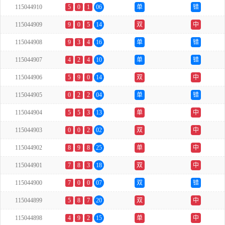
115044910
5
0
1
06
单
错
115044909
9
0
5
14
双
中
115044908
9
3
4
16
单
错
115044907
4
2
4
10
单
错
115044906
5
9
0
14
双
中
115044905
0
2
2
04
单
错
115044904
5
5
3
13
单
中
115044903
0
0
2
02
双
中
115044902
8
9
8
25
单
中
115044901
7
8
3
18
双
中
115044900
7
0
0
07
双
错
115044899
5
8
7
20
双
中
115044898
4
9
2
15
单
中