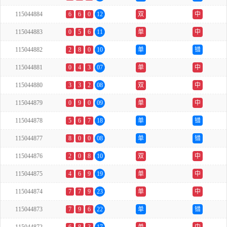
115044884
6
6
0
12
双
中
115044883
0
5
6
11
单
中
115044882
2
8
0
10
单
错
115044881
0
4
3
07
单
中
115044880
3
3
2
08
双
中
115044879
0
9
0
09
单
中
115044878
5
6
7
18
单
错
115044877
8
0
0
08
单
错
115044876
2
0
8
10
双
中
115044875
4
6
9
19
单
中
115044874
7
7
9
23
单
中
115044873
7
9
6
22
单
错