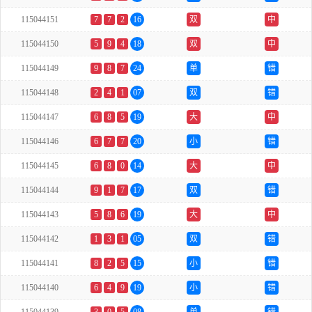
115044151
7
7
2
16
双
中
115044150
5
9
4
18
双
中
115044149
9
8
7
24
单
错
115044148
2
4
1
07
双
错
115044147
6
8
5
19
大
中
115044146
6
7
7
20
小
错
115044145
6
8
0
14
大
中
115044144
9
1
7
17
双
错
115044143
5
8
6
19
大
中
115044142
1
3
1
05
双
错
115044141
8
2
5
15
小
错
115044140
6
4
9
19
小
错