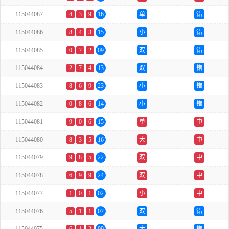
115044087
4
3
9
16
单
错
115044086
8
4
3
15
小
错
115044085
0
7
2
09
双
错
115044084
2
7
4
13
双
错
115044083
8
6
9
23
小
错
115044082
0
8
6
14
小
错
115044081
9
0
6
15
单
中
115044080
8
3
5
16
大
中
115044079
9
8
5
22
双
中
115044078
6
9
9
24
双
中
115044077
1
0
1
02
小
中
115044076
5
1
1
07
双
错