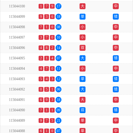
115044100
1
7
9
17
大
中
115044099
9
3
6
18
单
错
115044098
7
1
0
08
小
中
115044097
3
7
0
10
小
中
115044096
4
8
2
14
双
中
115044095
2
1
4
07
大
错
115044094
4
7
0
11
小
中
115044093
5
4
3
12
单
错
115044092
0
5
1
06
大
错
115044091
6
9
3
18
大
中
115044090
7
1
1
09
双
错
115044089
9
7
5
21
单
中
115044088
6
1
0
07
单
中