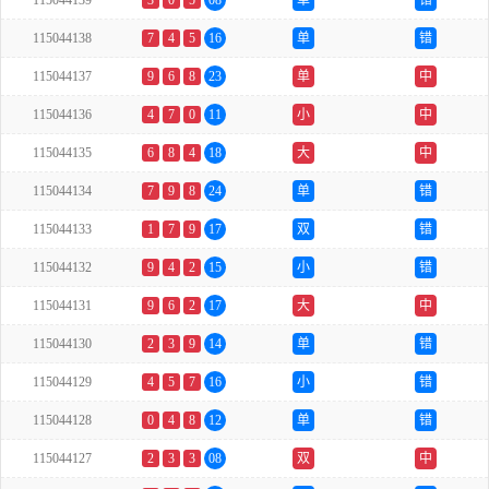
115044139
3
0
5
08
单
错
115044138
7
4
5
16
单
错
115044137
9
6
8
23
单
中
115044136
4
7
0
11
小
中
115044135
6
8
4
18
大
中
115044134
7
9
8
24
单
错
115044133
1
7
9
17
双
错
115044132
9
4
2
15
小
错
115044131
9
6
2
17
大
中
115044130
2
3
9
14
单
错
115044129
4
5
7
16
小
错
115044128
0
4
8
12
单
错
115044127
2
3
3
08
双
中