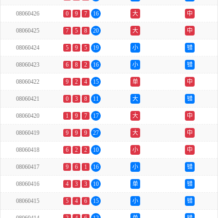
08060426
0
9
7
16
大
中
08060425
7
5
8
20
大
中
08060424
5
9
5
19
小
错
08060423
6
8
2
16
小
错
08060422
9
2
4
15
单
中
08060421
0
3
8
11
大
错
08060420
1
9
7
17
大
中
08060419
9
9
9
27
大
中
08060418
6
2
2
10
小
中
08060417
9
6
1
16
小
错
08060416
4
3
3
10
单
错
08060415
5
4
6
15
小
错