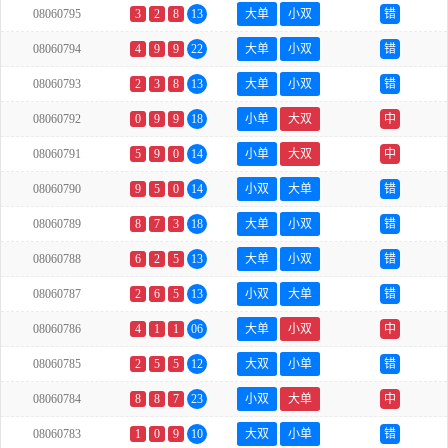
08060795
3
2
8
13
大单
小双
错
08060794
4
9
9
22
大单
小双
错
08060793
2
3
8
13
大单
小双
错
08060792
0
9
9
18
小单
大双
中
08060791
5
9
0
14
小单
大双
中
08060790
9
5
0
14
小双
大单
错
08060789
8
7
3
18
大单
小双
错
08060788
6
2
5
13
大单
小双
错
08060787
2
6
5
13
小双
大单
错
08060786
4
1
1
06
大单
小双
中
08060785
2
5
5
12
大双
小单
错
08060784
8
8
7
23
小双
大单
中
08060783
1
0
9
10
大双
小单
错