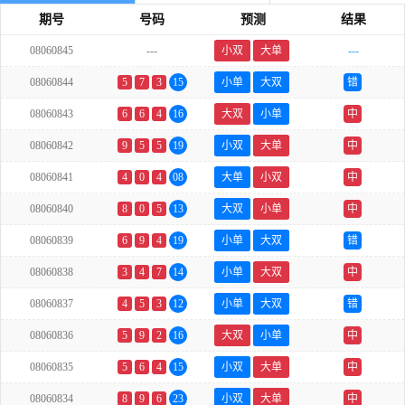
期号
号码
预测
结果
08060845
---
小双
大单
---
08060844
5
7
3
15
小单
大双
错
08060843
6
6
4
16
大双
小单
中
08060842
9
5
5
19
小双
大单
中
08060841
4
0
4
08
大单
小双
中
08060840
8
0
5
13
大双
小单
中
08060839
6
9
4
19
小单
大双
错
08060838
3
4
7
14
小单
大双
中
08060837
4
5
3
12
小单
大双
错
08060836
5
9
2
16
大双
小单
中
08060835
5
6
4
15
小双
大单
中
08060834
8
9
6
23
小双
大单
中