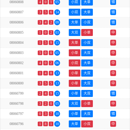
08060808
4
0
1
05
小双
大单
错
08060807
3
5
6
14
小双
大单
错
08060806
3
4
2
09
大单
小双
错
08060805
1
0
2
03
大双
小单
中
08060804
1
5
9
15
大单
小双
中
08060803
5
0
0
05
小单
大双
中
08060802
4
0
2
06
小双
大单
中
08060801
1
4
8
13
小单
大双
中
08060800
3
5
5
13
小单
大双
中
08060799
2
4
9
15
小单
大双
错
08060798
3
2
0
05
大双
小单
中
08060797
0
3
7
10
小单
大双
错
08060796
1
8
1
10
大单
小双
中