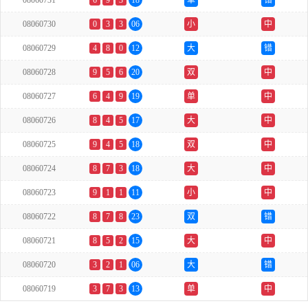
08060731
6
9
3
18
单
错
08060730
0
3
3
06
小
中
08060729
4
8
0
12
大
错
08060728
9
5
6
20
双
中
08060727
6
4
9
19
单
中
08060726
8
4
5
17
大
中
08060725
9
4
5
18
双
中
08060724
8
7
3
18
大
中
08060723
9
1
1
11
小
中
08060722
8
7
8
23
双
错
08060721
8
5
2
15
大
中
08060720
3
2
1
06
大
错
08060719
3
7
3
13
单
中