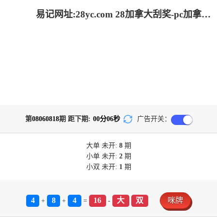
易记网址:28yc.com 28加拿大刮奖-pc加拿大28官网开奖查询|加拿大28开奖结果预测官网|加拿大预测28在线预测官网_火热研究!
第
08060818
期 距下期:
00
分
06
秒
广告开关：
大单
未开:
8
期
小单
未开:
2
期
小双
未开:
1
期
4
8
4
16
大
双
咪牌
+
+
=
-