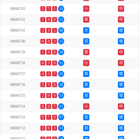
08060743
2
7
1
10
小
中
08060742
7
4
0
11
单
中
08060741
3
4
2
09
大
错
08060740
6
6
3
15
双
错
08060739
1
9
8
18
双
中
08060738
8
3
0
11
小
中
08060737
4
5
7
16
单
错
08060736
5
5
8
18
单
错
08060735
2
9
4
15
双
错
08060734
0
4
7
11
小
中
08060733
0
7
0
07
双
错
08060732
2
8
3
13
双
错