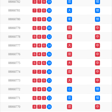
08060782
3
7
9
19
双
错
08060781
7
3
0
10
大
错
08060780
5
3
8
16
单
错
08060779
6
2
0
08
双
中
08060778
9
0
3
12
双
中
08060777
4
4
6
14
大
中
08060776
6
4
6
16
双
中
08060775
6
6
6
18
大
中
08060774
7
2
7
16
双
中
08060773
6
0
9
15
大
中
08060772
3
4
9
16
小
错
08060771
6
4
3
13
双
错
08060770
4
7
5
16
双
中