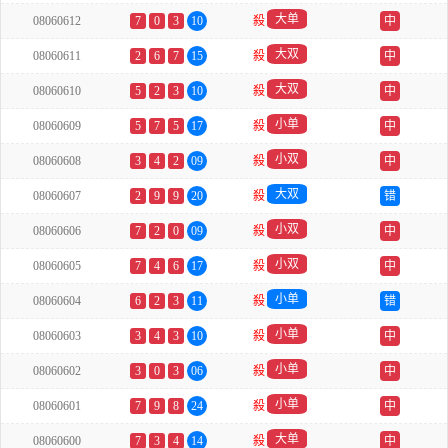
大单
08060612
7
0
3
10
殺
中
大双
08060611
2
6
7
15
殺
中
大双
08060610
5
2
3
10
殺
中
小单
08060609
5
7
5
17
殺
中
小双
08060608
3
4
2
09
殺
中
大双
08060607
2
9
9
20
殺
错
小双
08060606
7
2
0
09
殺
中
小双
08060605
7
4
6
17
殺
中
小单
08060604
6
2
3
11
殺
错
小单
08060603
3
4
3
10
殺
中
小单
08060602
3
0
3
06
殺
中
小单
08060601
7
9
8
24
殺
中
大单
08060600
7
3
4
14
殺
中