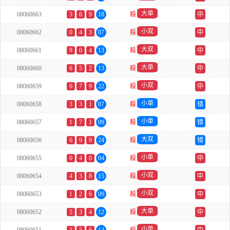
大单
08060663
3
6
9
18
殺
中
小双
08060662
0
4
3
07
殺
中
大双
08060661
9
0
4
13
殺
中
大单
08060660
6
5
2
13
殺
中
小双
08060659
6
7
9
22
殺
中
小单
08060658
3
3
1
07
殺
错
小单
08060657
1
7
1
09
殺
错
大双
08060656
6
9
9
24
殺
错
小单
08060655
0
4
0
04
殺
中
小双
08060654
4
3
8
15
殺
中
小双
08060653
1
2
6
09
殺
中
大单
08060652
5
3
4
12
殺
中
小单