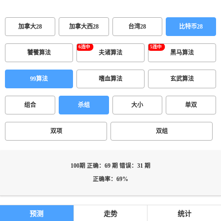
加拿大28
加拿大西28
台湾28
比特币28
饕餮算法
夫诸算法
黑马算法
99算法
嗜血算法
玄武算法
组合
杀组
大小
单双
双项
双组
100期 正确：69 期 错误：31 期
正确率：69%
预测
走势
统计