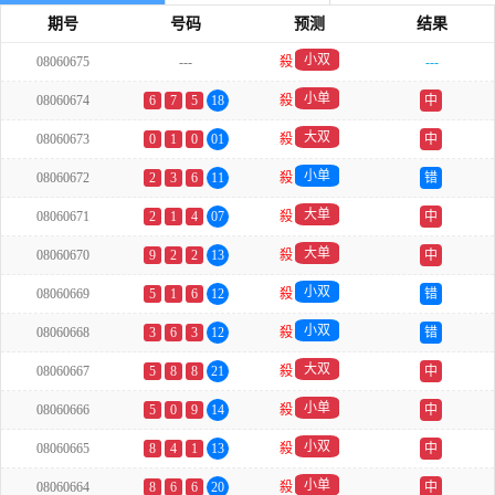
期号
号码
预测
结果
小双
08060675
---
殺
---
小单
08060674
6
7
5
18
殺
中
大双
08060673
0
1
0
01
殺
中
小单
08060672
2
3
6
11
殺
错
大单
08060671
2
1
4
07
殺
中
大单
08060670
9
2
2
13
殺
中
小双
08060669
5
1
6
12
殺
错
小双
08060668
3
6
3
12
殺
错
大双
08060667
5
8
8
21
殺
中
小单
08060666
5
0
9
14
殺
中
小双
08060665
8
4
1
13
殺
中
小单
08060664
8
6
6
20
殺
中