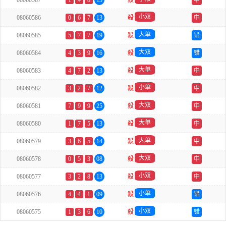
08060587
1
4
8
13
殺
中
小双
08060586
0
6
7
13
殺
中
大单
08060585
5
7
7
19
殺
错
大双
08060584
4
3
9
16
殺
错
大单
08060583
4
7
2
13
殺
中
小单
08060582
3
2
7
12
殺
中
大双
08060581
7
9
9
25
殺
中
大单
08060580
1
7
5
13
殺
中
大单
08060579
3
6
5
14
殺
中
大双
08060578
0
5
3
08
殺
中
小双
08060577
3
2
8
13
殺
中
小单
08060576
4
4
1
09
殺
错
小双
08060575
1
3
6
10
殺
错