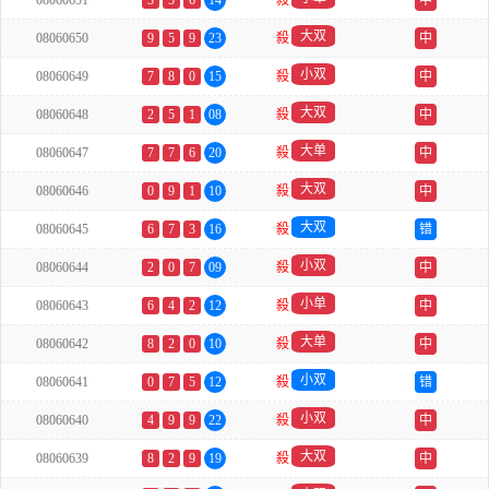
08060651
3
5
6
14
殺
中
大双
08060650
9
5
9
23
殺
中
小双
08060649
7
8
0
15
殺
中
大双
08060648
2
5
1
08
殺
中
大单
08060647
7
7
6
20
殺
中
大双
08060646
0
9
1
10
殺
中
大双
08060645
6
7
3
16
殺
错
小双
08060644
2
0
7
09
殺
中
小单
08060643
6
4
2
12
殺
中
大单
08060642
8
2
0
10
殺
中
小双
08060641
0
7
5
12
殺
错
小双
08060640
4
9
9
22
殺
中
大双
08060639
8
2
9
19
殺
中