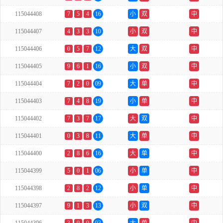
115044408
7
5
4
16
小
双
中
115044407
4
3
3
10
小
双
中
115044406
0
5
7
12
大
双
中
115044405
9
6
1
16
小
双
中
115044404
7
2
0
09
大
单
中
115044403
7
4
8
19
小
单
中
115044402
7
3
7
17
大
双
中
115044401
0
3
8
11
大
单
中
115044400
2
8
6
16
大
单
中
115044399
5
0
1
06
小
单
中
115044398
2
8
2
12
小
单
中
115044397
9
1
3
13
小
双
中