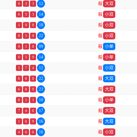
12
殺
大双
6
3
3
14
殺
小双
6
5
3
18
殺
小双
1
9
8
22
殺
小双
8
5
9
09
殺
小单
0
1
8
14
殺
小单
0
5
9
12
殺
小双
1
7
4
22
殺
大双
6
8
8
23
殺
大双
6
8
9
10
殺
小单
8
1
1
17
殺
大双
7
4
6
16
殺
大双
1
6
9
16
殺
小双
4
6
6