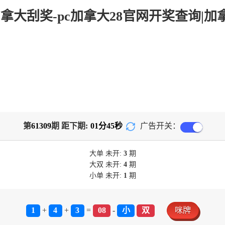
第
61309
期 距下期:
01
分
45
秒
广告开关：
大单
未开:
3
期
大双
未开:
4
期
小单
未开:
1
期
1
+
4
+
3
=
08
-
小
双
咪牌