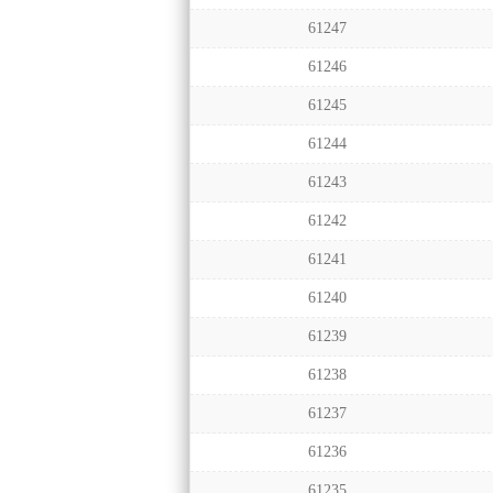
61247
61246
61245
61244
61243
61242
61241
61240
61239
61238
61237
61236
61235