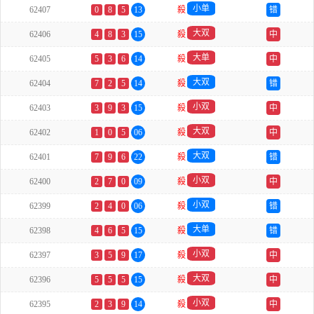
小单
62407
0
8
5
13
殺
错
大双
62406
4
8
3
15
殺
中
大单
62405
5
3
6
14
殺
中
大双
62404
7
2
5
14
殺
错
小双
62403
3
9
3
15
殺
中
大双
62402
1
0
5
06
殺
中
大双
62401
7
9
6
22
殺
错
小双
62400
2
7
0
09
殺
中
小双
62399
2
4
0
06
殺
错
大单
62398
4
6
5
15
殺
错
小双
62397
3
5
9
17
殺
中
大双
62396
5
5
5
15
殺
中
小双
62395
2
3
9
14
殺
中