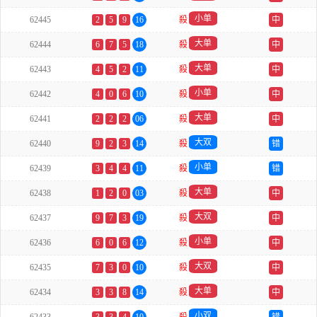
小单
62445
2
5
9
16
殺
中
大单
62444
6
7
5
18
殺
中
大单
62443
4
5
2
11
殺
中
小单
62442
4
0
6
10
殺
中
大单
62441
2
2
2
06
殺
中
大双
62440
9
2
3
14
殺
错
小单
62439
3
4
4
11
殺
错
大单
62438
1
2
0
03
殺
中
大双
62437
9
7
3
19
殺
中
小单
62436
6
0
6
12
殺
中
大双
62435
7
3
0
10
殺
中
大单
62434
3
3
8
14
殺
中
小双