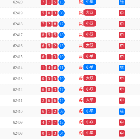
小单
62420
7
1
5
13
殺
错
大双
62419
5
0
3
08
殺
中
小双
62418
7
2
8
17
殺
中
小双
62417
8
5
5
18
殺
中
大双
62416
6
5
2
13
殺
中
小单
62415
6
1
3
10
殺
中
小单
62414
1
4
6
11
殺
错
大双
62413
0
5
5
10
殺
中
小双
62412
6
8
3
17
殺
中
大单
62411
2
6
6
14
殺
中
小单
62410
6
1
2
09
殺
错
小双
62409
4
7
7
18
殺
中
小单
62408
0
1
3
04
殺
中