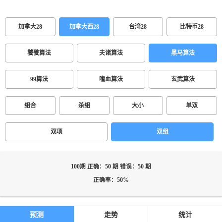
加拿大28
加拿大西28
台湾28
比特币28
饕餮算法
夫诸算法
黑马算法
99算法
嗜血算法
玄武算法
组合
杀组
大小
单双
双项
双组
100期 正确：50 期 错误：50 期
正确率：50%
预测
走势
统计