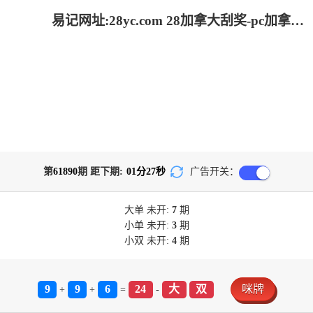
易记网址:28yc.com 28加拿大刮奖-pc加拿大28官网开奖查询|加拿大28开奖结果预测官网|加拿大预测28在线预测官网_火热研究!
第
61890
期 距下期:
01
分
27
秒
广告开关：
大单
未开:
7
期
小单
未开:
3
期
小双
未开:
4
期
9
9
6
24
大
双
咪牌
+
+
=
-