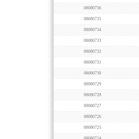
08080736
08080735
08080734
08080733
08080732
08080731
08080730
08080729
08080728
08080727
08080726
08080725
08080724