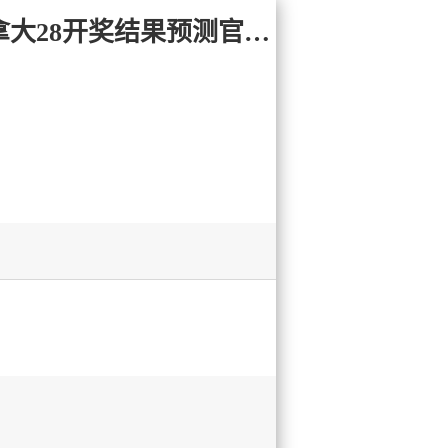
易记网址:28yc.com 28加拿大刮奖-pc加拿大28官网开奖查询|加拿大28开奖结果预测官网|加拿大预测28在线预测官网_火热研究!