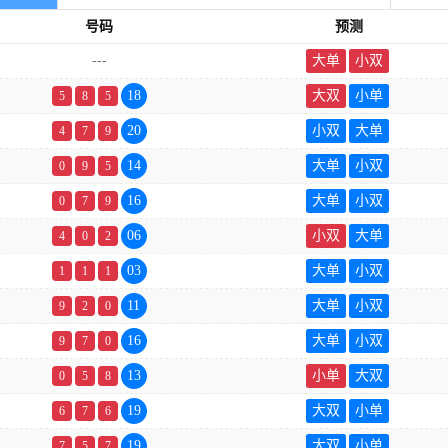
号码
预测
---
大单
小双
18
大双
小单
5
8
5
20
小双
大单
4
7
9
14
大单
小双
0
9
5
16
大单
小双
0
7
9
06
小双
大单
4
0
2
03
大单
小双
1
1
1
11
大单
小双
9
2
0
16
大单
小双
9
7
0
13
小单
大双
0
5
8
19
大双
小单
6
7
6
19
大双
小单
7
5
7