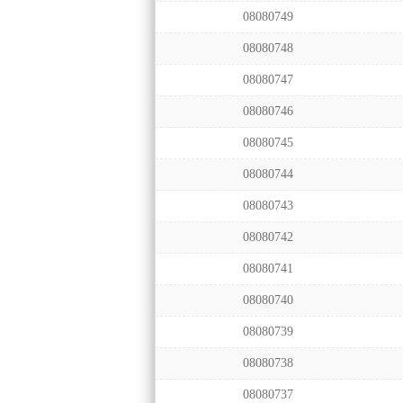
08080749
08080748
08080747
08080746
08080745
08080744
08080743
08080742
08080741
08080740
08080739
08080738
08080737