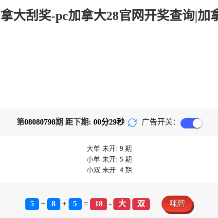
第
08080798
期 距下期:
00
分
29
秒
广告开关：
大单
未开:
9
期
小单
未开:
5
期
小双
未开:
4
期
5
+
8
+
5
=
18
-
大
双
咪牌