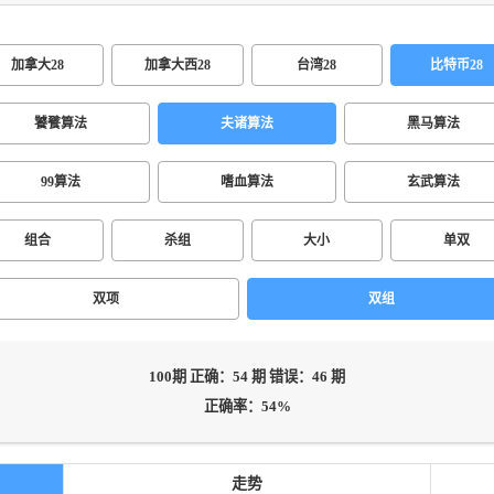
加拿大28
加拿大西28
台湾28
比特币28
饕餮算法
夫诸算法
黑马算法
99算法
嗜血算法
玄武算法
组合
杀组
大小
单双
双项
双组
100期 正确：54 期 错误：46 期
正确率：54%
走势