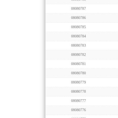
08080787
08080786
08080785
08080784
08080783
08080782
08080781
08080780
08080779
08080778
08080777
08080776