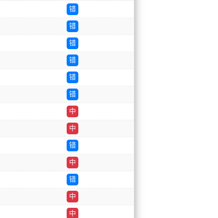
错
错
错
错
错
错
中
中
错
中
错
中
中