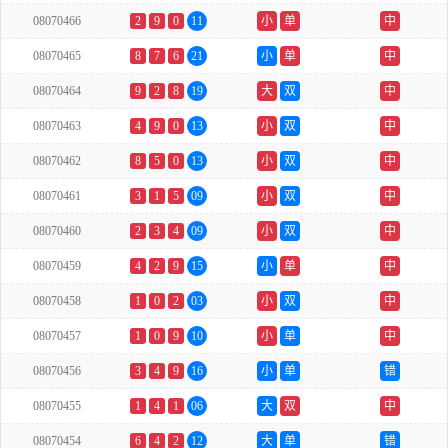
08070466
2
9
0
11
小
单
中
08070465
8
7
6
21
小
单
中
08070464
9
2
8
19
大
双
中
08070463
4
9
0
13
小
双
中
08070462
8
5
0
13
小
双
中
08070461
3
1
5
09
小
双
中
08070460
2
3
4
09
小
双
中
08070459
4
2
9
15
小
单
中
08070458
1
0
2
03
小
双
中
08070457
1
0
9
10
小
单
中
08070456
3
4
9
16
小
单
错
08070455
1
4
1
06
大
双
中
08070454
6
4
2
12
大
单
错