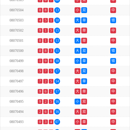
08070505
1
0
7
08
小
双
中
08070504
0
8
5
13
小
双
中
08070503
4
5
1
10
大
单
错
08070502
9
1
5
15
大
单
中
08070501
8
1
4
13
大
单
中
08070500
0
8
3
11
大
双
错
08070499
1
9
8
18
小
单
错
08070498
5
7
5
17
大
双
中
08070497
7
2
5
14
大
单
中
08070496
9
6
2
17
大
单
中
08070495
9
2
5
16
小
双
中
08070494
2
6
8
16
大
双
中
08070493
0
3
4
07
小
单
中