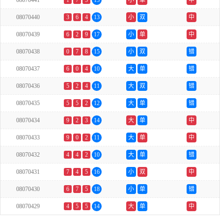
08070441
1
7
5
13
小
单
中
08070440
3
6
4
13
小
双
中
08070439
6
2
9
17
小
单
中
08070438
0
7
8
15
小
双
错
08070437
6
0
4
10
大
单
错
08070436
5
2
4
11
大
双
错
08070435
5
5
2
12
大
单
错
08070434
9
2
3
14
大
单
中
08070433
9
0
2
11
大
单
中
08070432
4
4
2
10
大
单
错
08070431
7
4
5
16
小
双
中
08070430
6
7
5
18
小
单
错
08070429
4
5
5
14
大
单
中