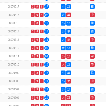
08070517
0
9
8
17
小
双
错
08070516
2
0
5
07
大
单
中
08070515
8
8
3
19
小
双
错
08070514
5
4
9
18
小
单
错
08070513
1
6
4
11
大
单
中
08070512
7
0
2
09
大
双
错
08070511
1
3
0
04
小
双
中
08070510
8
3
8
19
大
双
中
08070509
2
8
6
16
小
单
错
08070508
3
9
9
21
小
单
中
08070507
2
9
6
17
小
双
错
08070506
5
6
9
20
大
双
中