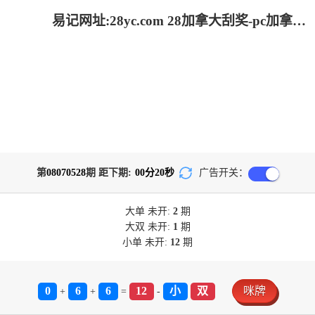
易记网址:28yc.com 28加拿大刮奖-pc加拿大28官网开奖查询|加拿大28开奖结果预测官网|加拿大预测28在线预测官网_火热研究!
第
08070528
期 距下期:
00
分
20
秒
广告开关：
大单
未开:
2
期
大双
未开:
1
期
小单
未开:
12
期
0
6
6
12
小
双
咪牌
+
+
=
-