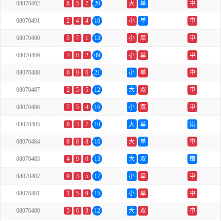
08070492
8
5
7
20
大
单
中
08070491
2
4
4
10
小
单
中
08070490
5
7
1
13
小
单
中
08070489
7
0
2
09
小
单
中
08070488
6
9
6
21
小
单
中
08070487
2
5
5
12
大
双
中
08070486
7
5
4
16
小
双
中
08070485
0
3
7
10
大
单
错
08070484
0
8
8
16
大
单
中
08070483
4
9
0
13
大
双
错
08070482
9
3
5
17
小
单
中
08070481
1
5
9
15
小
单
中
08070480
3
6
3
12
大
双
中