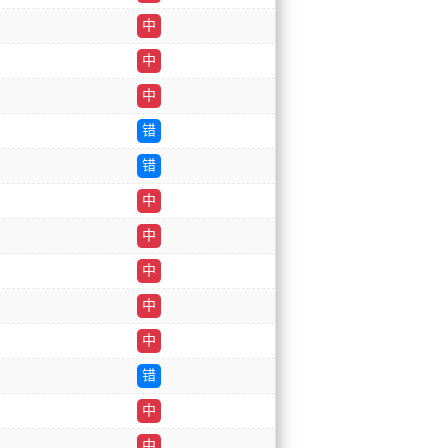
中
中
中
错
错
中
中
中
中
中
错
中
中