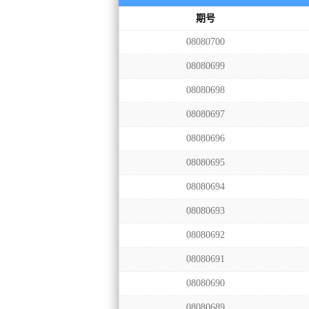
期号
08080700
08080699
08080698
08080697
08080696
08080695
08080694
08080693
08080692
08080691
08080690
08080689