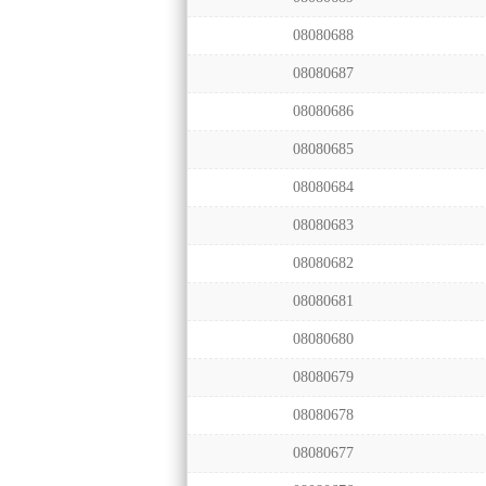
08080688
08080687
08080686
08080685
08080684
08080683
08080682
08080681
08080680
08080679
08080678
08080677