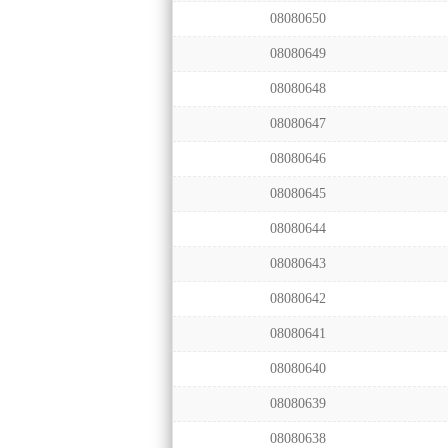
08080650
08080649
08080648
08080647
08080646
08080645
08080644
08080643
08080642
08080641
08080640
08080639
08080638