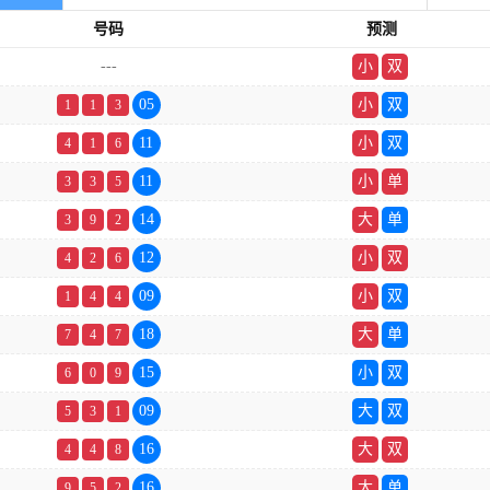
号码
预测
---
小
双
05
小
双
1
1
3
11
小
双
4
1
6
11
小
单
3
3
5
14
大
单
3
9
2
12
小
双
4
2
6
09
小
双
1
4
4
18
大
单
7
4
7
15
小
双
6
0
9
09
大
双
5
3
1
16
大
双
4
4
8
16
大
单
9
5
2