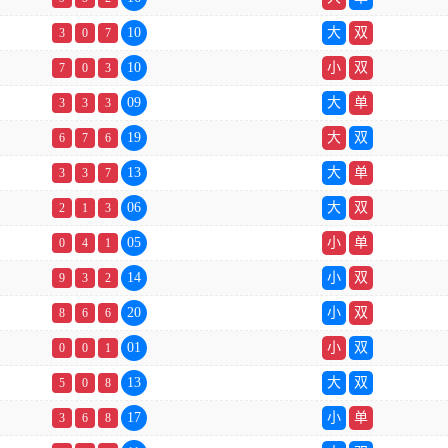
10
大
双
3
0
7
10
小
双
7
0
3
09
大
单
3
3
3
19
大
双
6
7
6
13
大
单
3
3
7
06
大
双
2
1
3
05
小
单
0
4
1
14
小
双
9
3
2
20
小
双
8
6
6
01
小
双
0
0
1
13
大
双
5
0
8
17
小
单
3
6
8