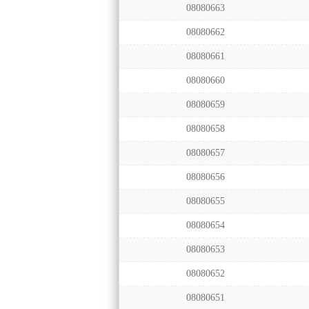
08080663
08080662
08080661
08080660
08080659
08080658
08080657
08080656
08080655
08080654
08080653
08080652
08080651