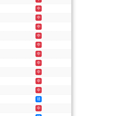
中
中
中
中
中
中
中
中
中
中
错
中