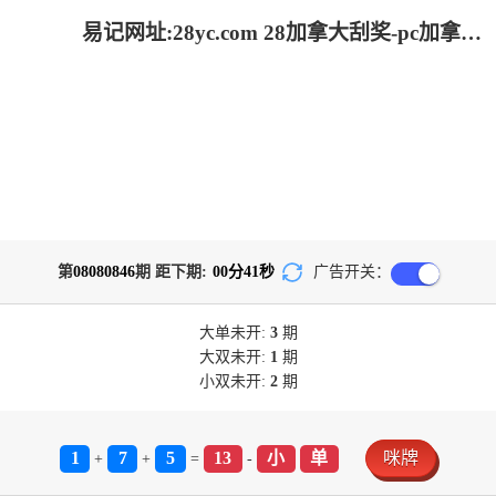
易记网址:28yc.com 28加拿大刮奖-pc加拿大28官网开奖查询|加拿大28开奖结果预测官网|加拿大预测28在线预测官网_火热研究!
第
08080846
期 距下期:
00
分
41
秒
广告开关：
大单
未开:
3
期
大双
未开:
1
期
小双
未开:
2
期
1
7
5
13
小
单
咪牌
+
+
=
-