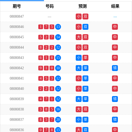
期号
号码
预测
结果
08080847
---
小
双
---
08080846
1
7
5
13
小
双
中
08080845
5
2
7
14
大
双
中
08080844
8
2
2
12
小
双
中
08080843
6
1
8
15
小
单
中
08080842
9
1
0
10
大
单
错
08080841
4
5
3
12
小
单
中
08080840
2
2
8
12
小
单
中
08080839
4
7
1
12
大
单
错
08080838
3
8
5
16
大
双
中
08080837
8
5
7
20
小
单
错
08080836
0
7
8
15
大
双
中