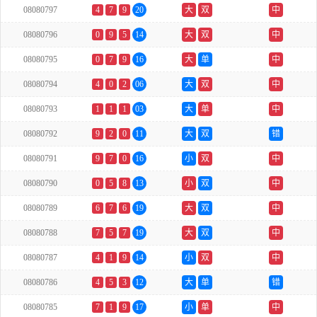
08080797
4
7
9
20
大
双
中
08080796
0
9
5
14
大
双
中
08080795
0
7
9
16
大
单
中
08080794
4
0
2
06
大
双
中
08080793
1
1
1
03
大
单
中
08080792
9
2
0
11
大
双
错
08080791
9
7
0
16
小
双
中
08080790
0
5
8
13
小
双
中
08080789
6
7
6
19
大
双
中
08080788
7
5
7
19
大
双
中
08080787
4
1
9
14
小
双
中
08080786
4
5
3
12
大
单
错
08080785
7
1
9
17
小
单
中