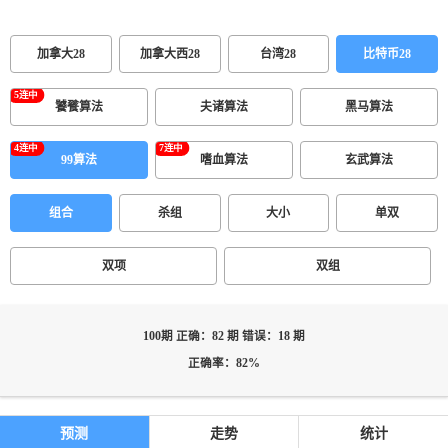
加拿大28
加拿大西28
台湾28
比特币28
饕餮算法
夫诸算法
黑马算法
99算法
嗜血算法
玄武算法
组合
杀组
大小
单双
双项
双组
100期 正确：82 期 错误：18 期
正确率：82%
预测
走势
统计