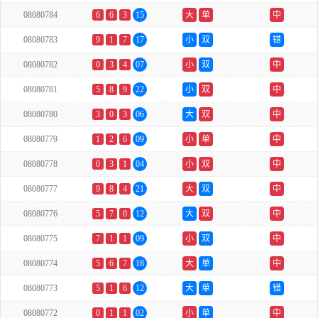
08080784
6
6
3
15
大
单
中
08080783
9
1
7
17
小
双
错
08080782
0
3
4
07
小
双
中
08080781
5
8
9
22
小
双
中
08080780
3
0
3
06
大
双
中
08080779
1
2
6
09
小
单
中
08080778
0
3
1
04
小
双
中
08080777
9
8
4
21
大
双
中
08080776
5
7
0
12
大
双
中
08080775
7
1
1
09
小
双
中
08080774
5
6
7
18
大
单
中
08080773
5
1
6
12
大
单
错
08080772
0
1
1
02
小
单
中