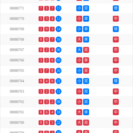
08080771
7
1
7
15
小
双
错
08080770
5
3
4
12
小
单
中
08080769
2
9
3
14
小
单
错
08080768
9
0
7
16
大
单
中
08080767
0
2
4
06
大
双
中
08080766
3
2
0
05
小
单
中
08080765
5
7
8
20
小
双
中
08080764
9
4
8
21
小
双
错
08080763
3
2
6
11
小
双
中
08080762
4
3
2
09
小
双
中
08080761
8
6
4
18
大
单
中
08080760
9
8
5
22
大
双
中