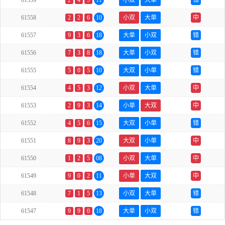
61559
2
4
5
11
小双
大单
错
61558
2
2
6
10
小双
大单
中
61557
9
3
6
18
大单
小双
错
61556
7
3
8
18
大单
小双
错
61555
5
0
5
10
大双
小单
错
61554
4
5
3
12
小双
大单
中
61553
2
9
3
14
小单
大双
中
61552
4
5
6
15
大双
小单
错
61551
8
9
3
20
大双
小单
中
61550
1
2
5
08
小双
大单
中
61549
9
0
2
11
小单
大双
中
61548
7
1
5
13
小双
大单
错
61547
9
9
0
18
大单
小双
错