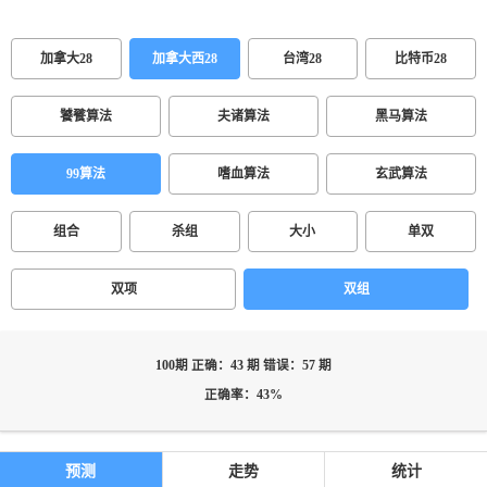
加拿大28
加拿大西28
台湾28
比特币28
饕餮算法
夫诸算法
黑马算法
99算法
嗜血算法
玄武算法
组合
杀组
大小
单双
双项
双组
100期 正确：43 期 错误：57 期
正确率：43%
预测
走势
统计