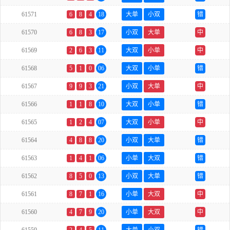
61571
6
8
4
18
大单
小双
错
61570
6
8
3
17
小双
大单
中
61569
2
6
3
11
大双
小单
中
61568
5
1
0
06
大双
小单
错
61567
9
9
3
21
小双
大单
中
61566
1
1
8
10
大双
小单
错
61565
1
2
4
07
大双
小单
中
61564
4
8
8
20
小双
大单
错
61563
1
4
1
06
小单
大双
错
61562
8
5
0
13
小双
大单
错
61561
8
7
1
16
小单
大双
中
61560
4
7
9
20
小单
大双
中