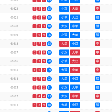
61623
6
7
2
15
小单
大双
错
61622
7
5
3
15
小双
大单
中
61621
6
6
7
19
小单
大双
错
61620
0
7
3
10
大双
小单
错
61619
8
9
9
26
小双
大单
错
61618
5
7
3
15
大单
小双
中
61617
6
4
9
19
小双
大单
中
61616
8
3
9
20
小单
大双
中
61615
1
6
2
09
大双
小单
中
61614
9
7
6
22
大单
小双
错
61613
9
0
2
11
小双
大单
错
61612
5
4
4
13
大双
小单
中
61611
6
3
9
18
大单
小双
错