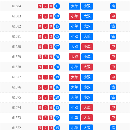
61584
9
2
0
11
大单
小双
错
61583
7
2
0
09
小单
大双
中
61582
0
6
9
15
小单
大双
错
61581
0
2
3
05
小双
大单
错
61580
0
4
3
07
大双
小单
中
61579
5
6
9
20
大双
小单
中
61578
9
8
3
20
小单
大双
中
61577
6
6
7
19
大单
小双
中
61576
5
3
8
16
大单
小双
错
61575
5
8
7
20
大单
小双
错
61574
9
0
6
15
小双
大单
中
61573
9
8
5
22
小单
大双
中
61572
5
7
3
15
小单
大双
错