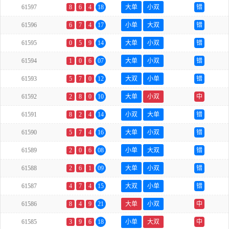
61597
8
6
4
18
大单
小双
错
61596
6
7
4
17
小单
大双
错
61595
0
5
9
14
大单
小双
错
61594
1
0
6
07
大单
小双
错
61593
5
7
0
12
大双
小单
错
61592
2
8
0
10
大单
小双
中
61591
8
2
4
14
小双
大单
错
61590
5
7
4
16
大单
小双
错
61589
2
0
6
08
小单
大双
错
61588
2
6
1
09
大单
小双
错
61587
4
7
4
15
大双
小单
错
61586
8
4
9
21
大单
小双
中
61585
3
9
6
18
小单
大双
中