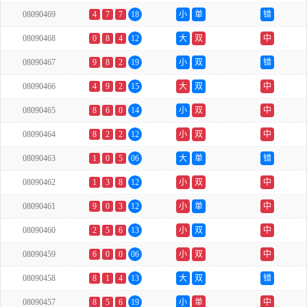
08090469
4
7
7
18
小
单
错
08090468
0
8
4
12
大
双
中
08090467
9
8
2
19
小
双
错
08090466
4
9
2
15
大
双
中
08090465
8
6
0
14
小
双
中
08090464
8
2
2
12
小
双
中
08090463
1
0
5
06
大
单
错
08090462
1
3
8
12
小
双
中
08090461
9
0
3
12
小
单
中
08090460
2
5
6
13
小
双
中
08090459
6
0
0
06
小
双
中
08090458
8
1
4
13
大
双
错
08090457
8
5
6
19
小
单
中