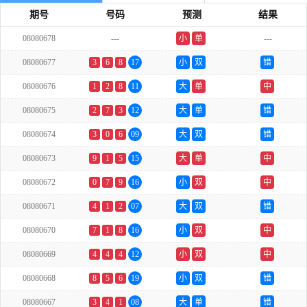
期号
号码
预测
结果
08080678
---
小
单
---
08080677
3
6
8
17
小
双
错
08080676
1
2
8
11
大
单
中
08080675
2
7
3
12
大
单
错
08080674
3
0
6
09
大
双
错
08080673
9
1
5
15
大
单
中
08080672
0
7
9
16
小
双
中
08080671
4
1
2
07
大
双
错
08080670
7
1
8
16
小
双
中
08080669
4
4
4
12
小
双
中
08080668
8
5
6
19
小
双
错
08080667
3
4
1
08
大
单
错