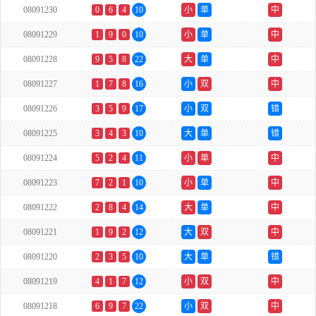
08091230
0
6
4
10
小
单
中
08091229
1
9
0
10
小
单
中
08091228
9
5
8
22
大
单
中
08091227
1
7
8
16
小
双
中
08091226
3
5
9
17
小
双
错
08091225
3
4
3
10
大
单
错
08091224
5
2
4
11
小
单
中
08091223
7
2
1
10
小
单
中
08091222
2
8
4
14
大
单
中
08091221
1
9
2
12
大
双
中
08091220
2
3
5
10
大
单
错
08091219
4
1
7
12
小
双
中
08091218
6
9
7
22
小
双
中