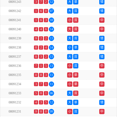
08091243
3
7
2
12
大
单
错
08091242
1
6
0
07
大
双
错
08091241
1
6
3
10
小
双
中
08091240
4
4
6
14
大
双
中
08091239
9
2
2
13
大
双
错
08091238
8
2
4
14
小
单
错
08091237
8
3
2
13
大
双
错
08091236
7
1
5
13
小
双
中
08091235
0
8
3
11
小
单
中
08091234
3
7
1
11
小
单
中
08091233
5
0
1
06
大
双
中
08091232
4
3
5
12
大
单
错
08091231
9
0
0
09
小
双
中