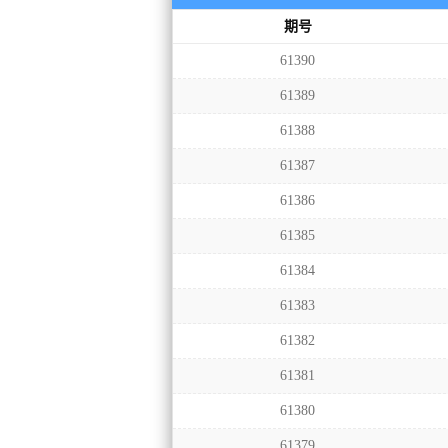
期号
61390
61389
61388
61387
61386
61385
61384
61383
61382
61381
61380
61379