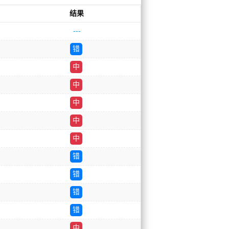
结果
---
错
中
中
中
中
中
错
错
错
错
中