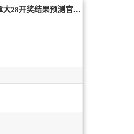
易记网址:28yc.com 28加拿大刮奖-pc加拿大28官网开奖查询|加拿大28开奖结果预测官网|加拿大预测28在线预测官网_火热研究!