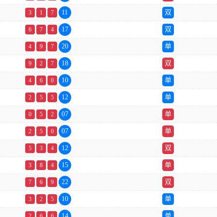
11
双
3
1
7
17
双
6
7
4
20
单
4
9
7
18
双
9
2
7
10
单
4
6
0
12
单
2
5
5
07
单
0
5
2
07
单
2
5
0
12
双
5
3
4
15
单
3
8
4
22
双
7
6
9
10
单
3
2
5
14
单
2
6
6