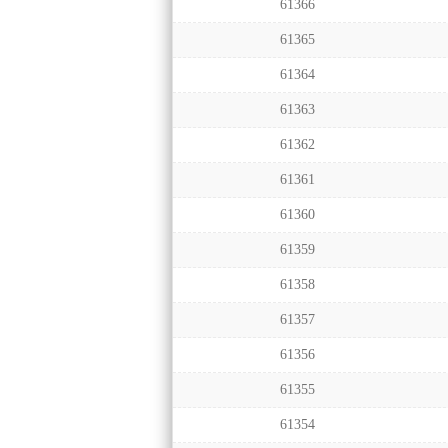
61366
61365
61364
61363
61362
61361
61360
61359
61358
61357
61356
61355
61354