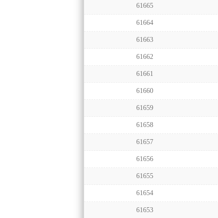
61665
61664
61663
61662
61661
61660
61659
61658
61657
61656
61655
61654
61653