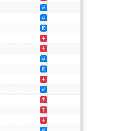
错
错
错
中
中
错
错
中
错
中
中
中
错