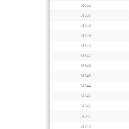
61652
61651
61650
61649
61648
61647
61646
61645
61644
61643
61642
61641
61640