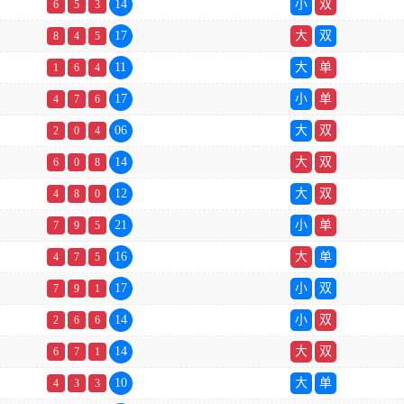
14
小
双
6
5
3
17
大
双
8
4
5
11
大
单
1
6
4
17
小
单
4
7
6
06
大
双
2
0
4
14
大
双
6
0
8
12
大
双
4
8
0
21
小
单
7
9
5
16
大
单
4
7
5
17
小
双
7
9
1
14
小
双
2
6
6
14
大
双
6
7
1
10
大
单
4
3
3