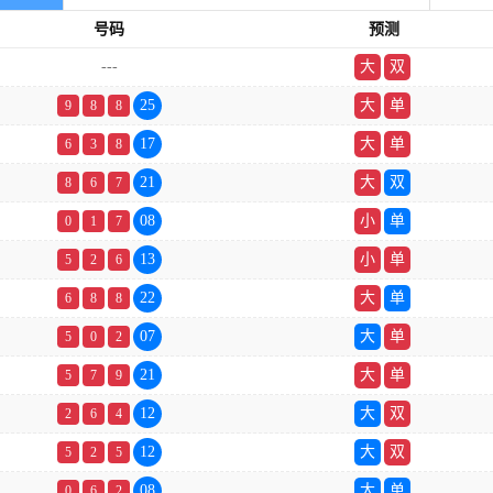
号码
预测
---
大
双
25
大
单
9
8
8
17
大
单
6
3
8
21
大
双
8
6
7
08
小
单
0
1
7
13
小
单
5
2
6
22
大
单
6
8
8
07
大
单
5
0
2
21
大
单
5
7
9
12
大
双
2
6
4
12
大
双
5
2
5
08
大
单
0
6
2