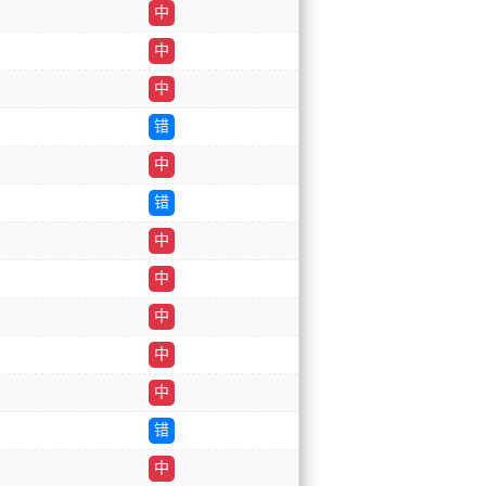
中
中
中
错
中
错
中
中
中
中
中
错
中