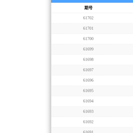
期号
61702
61701
61700
61699
61698
61697
61696
61695
61694
61693
61692
61691