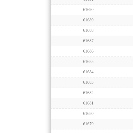
61690
61689
61688
61687
61686
61685
61684
61683
61682
61681
61680
61679