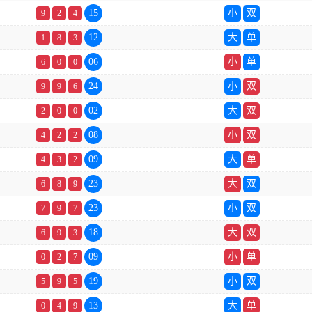
15
小
双
9
2
4
12
大
单
1
8
3
06
小
单
6
0
0
24
小
双
9
9
6
02
大
双
2
0
0
08
小
双
4
2
2
09
大
单
4
3
2
23
大
双
6
8
9
23
小
双
7
9
7
18
大
双
6
9
3
09
小
单
0
2
7
19
小
双
5
9
5
13
大
单
0
4
9