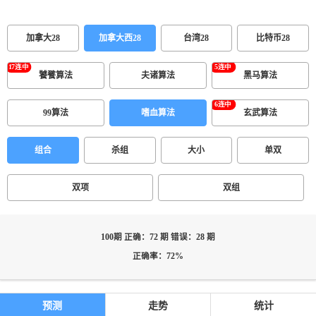
加拿大28
加拿大西28
台湾28
比特币28
饕餮算法
夫诸算法
黑马算法
99算法
嗜血算法
玄武算法
组合
杀组
大小
单双
双项
双组
100期 正确：72 期 错误：28 期
正确率：72%
预测
走势
统计