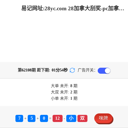
易记网址:28yc.com 28加拿大刮奖-pc加拿大28官网开奖查询|加拿大28开奖结果预测官网|加拿大预测28在线预测官网_火热研究!
第
62108
期 距下期:
01
分
54
秒
广告开关：
大单
未开:
8
期
大双
未开:
2
期
小单
未开:
1
期
7
5
0
12
小
双
咪牌
+
+
=
-