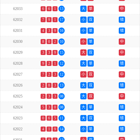
62033
6
6
1
13
大
单
中
62032
7
9
1
17
小
双
错
62031
4
3
9
16
小
单
错
62030
8
0
2
10
小
单
中
62029
3
3
9
15
大
双
中
62028
9
2
1
12
大
单
错
62027
7
2
3
12
小
双
中
62026
2
8
3
13
大
双
错
62025
2
3
3
08
大
双
中
62024
5
3
0
08
大
单
错
62023
0
6
5
11
大
双
错
62022
4
1
9
14
小
单
错