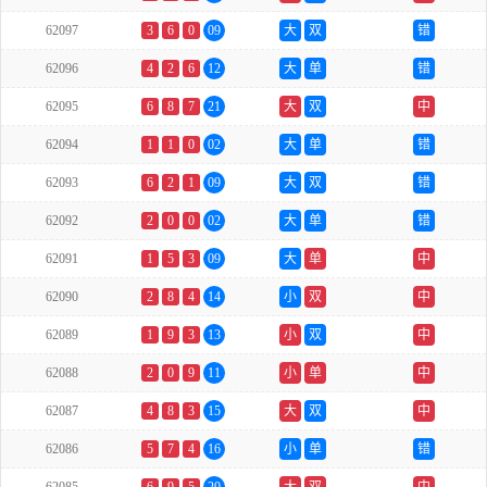
62097
3
6
0
09
大
双
错
62096
4
2
6
12
大
单
错
62095
6
8
7
21
大
双
中
62094
1
1
0
02
大
单
错
62093
6
2
1
09
大
双
错
62092
2
0
0
02
大
单
错
62091
1
5
3
09
大
单
中
62090
2
8
4
14
小
双
中
62089
1
9
3
13
小
双
中
62088
2
0
9
11
小
单
中
62087
4
8
3
15
大
双
中
62086
5
7
4
16
小
单
错