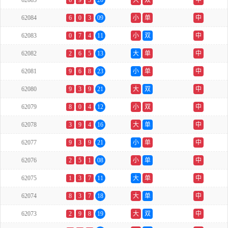
62085
6
9
5
20
大
双
中
62084
6
0
3
09
小
单
中
62083
0
7
4
11
小
双
中
62082
2
6
5
13
大
单
中
62081
9
6
8
23
小
单
中
62080
9
3
9
21
大
双
中
62079
8
0
4
12
小
双
中
62078
3
9
4
16
大
单
中
62077
9
3
9
21
小
单
中
62076
2
5
1
08
小
单
中
62075
1
3
7
11
大
单
中
62074
8
3
7
18
大
单
中
62073
2
9
8
19
大
双
中