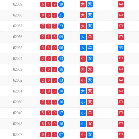
62059
6
4
9
19
大
双
中
62058
9
5
7
21
大
双
中
62057
7
9
7
23
大
双
中
62056
2
1
6
09
大
单
中
62055
3
3
0
06
大
单
错
62054
2
5
6
13
小
双
中
62053
7
6
3
16
大
双
中
62052
2
8
3
13
小
双
中
62051
7
0
3
10
大
双
中
62050
7
1
8
16
小
双
中
62049
5
3
9
17
小
单
中
62048
8
8
0
16
小
双
中
62047
0
2
5
07
小
双
中