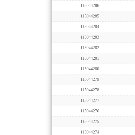
115044286
115044285
115044284
115044283
115044282
115044281
115044280
115044279
115044278
115044277
115044276
115044275
115044274