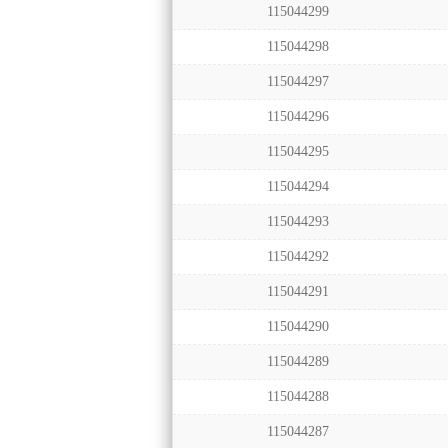
115044299
115044298
115044297
115044296
115044295
115044294
115044293
115044292
115044291
115044290
115044289
115044288
115044287