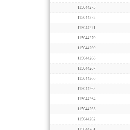
115044273
115044272
115044271
115044270
115044269
115044268
115044267
115044266
115044265
115044264
115044263
115044262
115044261