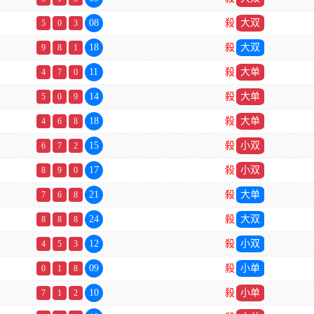
08
殺
大双
5
0
3
18
殺
大双
9
8
1
11
殺
大单
4
7
0
14
殺
大单
5
0
9
18
殺
大单
4
6
8
15
殺
小双
6
7
2
17
殺
小双
8
9
0
21
殺
大单
7
6
8
24
殺
大双
8
8
8
12
殺
小双
4
5
3
09
殺
小单
0
1
8
10
殺
小单
7
1
2