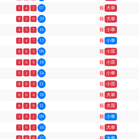
07
殺
大单
1
4
2
20
殺
大单
9
2
9
16
殺
小单
4
5
7
13
殺
小单
2
4
7
09
殺
小双
6
0
3
18
殺
小双
3
6
9
14
殺
小单
5
2
7
11
殺
小双
8
0
3
18
殺
大单
8
6
4
11
殺
大双
0
2
9
09
殺
小单
5
3
1
10
殺
大单
7
0
3
17
殺
大单
9
0
8