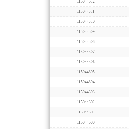
115044312
115044311
115044310
115044309
115044308
115044307
115044306
115044305
115044304
115044303
115044302
115044301
115044300