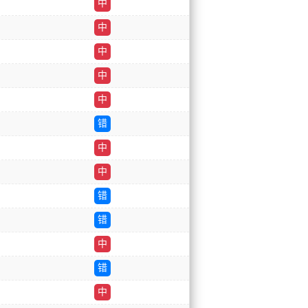
中
中
中
中
中
错
中
中
错
错
中
错
中