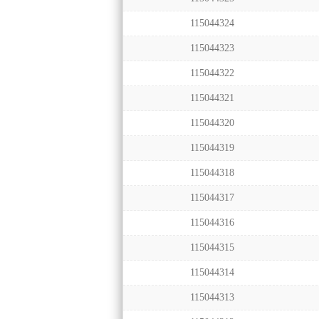
115044324
115044323
115044322
115044321
115044320
115044319
115044318
115044317
115044316
115044315
115044314
115044313