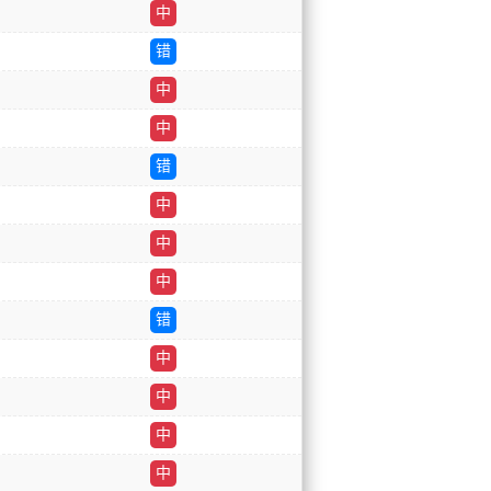
中
错
中
中
错
中
中
中
错
中
中
中
中