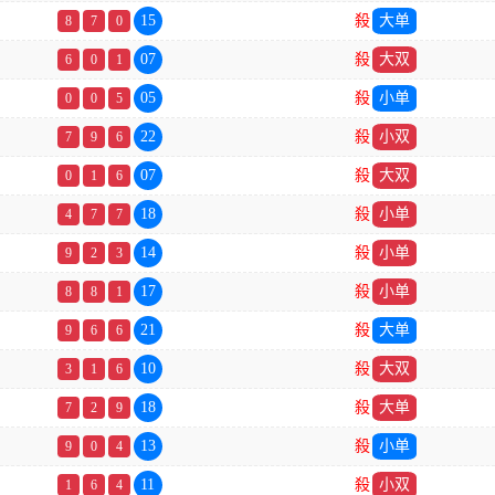
15
殺
大单
8
7
0
07
殺
大双
6
0
1
05
殺
小单
0
0
5
22
殺
小双
7
9
6
07
殺
大双
0
1
6
18
殺
小单
4
7
7
14
殺
小单
9
2
3
17
殺
小单
8
8
1
21
殺
大单
9
6
6
10
殺
大双
3
1
6
18
殺
大单
7
2
9
13
殺
小单
9
0
4
11
殺
小双
1
6
4