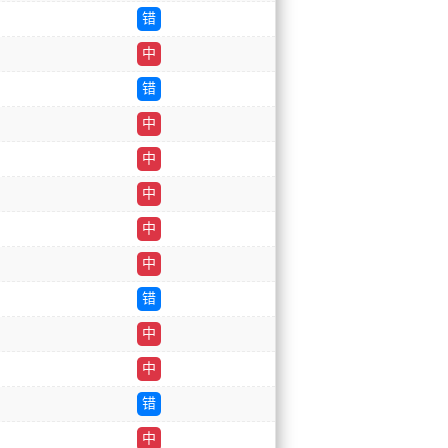
错
中
错
中
中
中
中
中
错
中
中
错
中