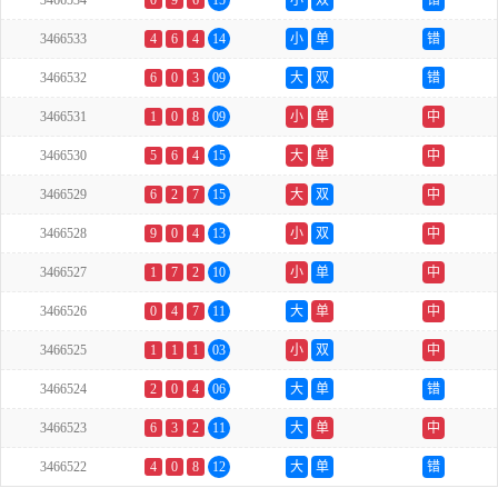
3466534
0
9
6
15
小
双
错
3466533
4
6
4
14
小
单
错
3466532
6
0
3
09
大
双
错
3466531
1
0
8
09
小
单
中
3466530
5
6
4
15
大
单
中
3466529
6
2
7
15
大
双
中
3466528
9
0
4
13
小
双
中
3466527
1
7
2
10
小
单
中
3466526
0
4
7
11
大
单
中
3466525
1
1
1
03
小
双
中
3466524
2
0
4
06
大
单
错
3466523
6
3
2
11
大
单
中
3466522
4
0
8
12
大
单
错