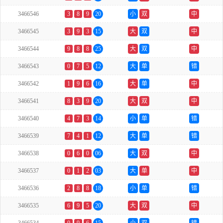
3466546
3
8
9
20
小
双
中
3466545
3
9
3
15
大
双
中
3466544
9
8
8
25
大
双
中
3466543
0
7
5
12
大
单
错
3466542
1
9
6
16
大
单
中
3466541
8
3
9
20
大
双
中
3466540
4
7
3
14
小
单
错
3466539
7
4
1
12
大
单
错
3466538
0
6
0
06
大
双
中
3466537
0
1
2
03
大
单
中
3466536
2
8
8
18
小
单
错
3466535
6
9
5
20
大
双
中