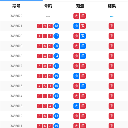
期号
号码
预测
结果
3466622
---
大
单
---
3466621
0
9
9
18
小
双
中
3466620
1
1
5
07
小
双
中
3466619
3
8
9
20
大
单
中
3466618
0
4
0
04
小
单
中
3466617
5
0
6
11
小
单
中
3466616
7
3
9
19
小
单
中
3466615
4
5
1
10
小
单
中
3466614
9
1
5
15
大
单
中
3466613
0
7
4
11
大
单
中
3466612
3
8
2
13
小
单
中
3466611
5
6
8
19
大
单
中