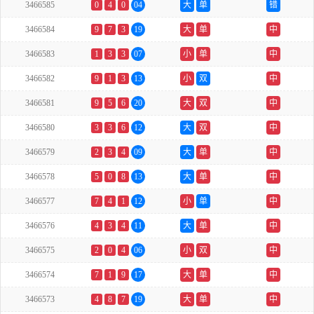
3466585
0
4
0
04
大
单
错
3466584
9
7
3
19
大
单
中
3466583
1
3
3
07
小
单
中
3466582
9
1
3
13
小
双
中
3466581
9
5
6
20
大
双
中
3466580
3
3
6
12
大
双
中
3466579
2
3
4
09
大
单
中
3466578
5
0
8
13
大
单
中
3466577
7
4
1
12
小
单
中
3466576
4
3
4
11
大
单
中
3466575
2
0
4
06
小
双
中
3466574
7
1
9
17
大
单
中
3466573
4
8
7
19
大
单
中