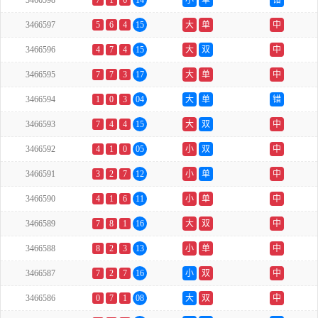
3466598
7
1
6
14
小
单
错
3466597
5
6
4
15
大
单
中
3466596
4
7
4
15
大
双
中
3466595
7
7
3
17
大
单
中
3466594
1
0
3
04
大
单
错
3466593
7
4
4
15
大
双
中
3466592
4
1
0
05
小
双
中
3466591
3
2
7
12
小
单
中
3466590
4
1
6
11
小
单
中
3466589
7
8
1
16
大
双
中
3466588
8
2
3
13
小
单
中
3466587
7
2
7
16
小
双
中
3466586
0
7
1
08
大
双
中