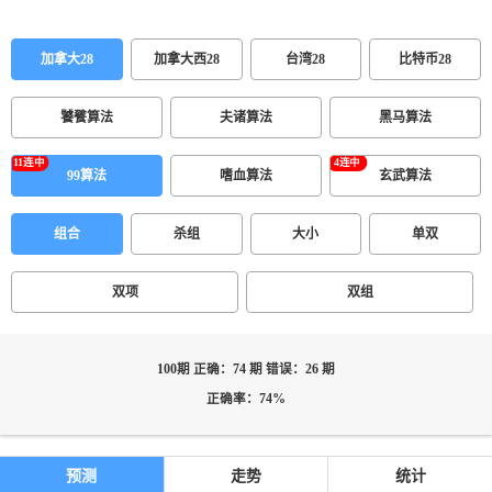
加拿大28
加拿大西28
台湾28
比特币28
饕餮算法
夫诸算法
黑马算法
99算法
嗜血算法
玄武算法
组合
杀组
大小
单双
双项
双组
100期 正确：74 期 错误：26 期
正确率：74%
预测
走势
统计